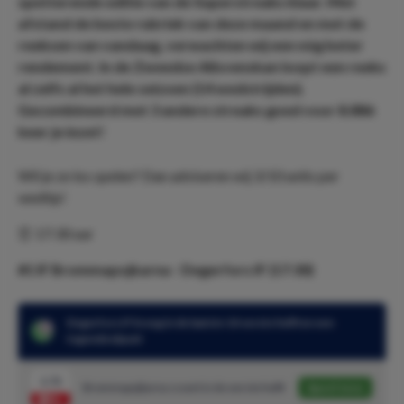
spetterende editie van de Superstreaks klaar. Met
afstand de beste rubriek van deze maand en met de
reeksen van vandaag, verwachten wij een nóg beter
rendement. In de Zweedse Allsvenskan loopt een reeks
al zelfs al het hele seizoen (14 wedstrijden).
Gecombineerd met 3 andere streaks goed voor 8.886
keer je inzet!
Wil je ze los spelen? Dan adviseren wij 3/10 units per
wedtip!
⏰ 17:30 uur
#1 IF Brommapojkarna - Degerfors IF (17:30)
Degerfors IF kreeg in de laatste 14 eerste helften een
tegendoelpunt
1.72
Brommapojkarna scoort in de eerste helft
Speel mee