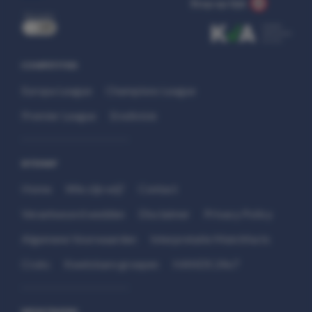
Stop op tijd.
uit
COMPETITIES
Europa League
Champions League
Premier League
Eredivisie
SITEMAP
Home
Wie zijn wij?
Contact
Verantwoord wedden
Disclaimer
Privacy Policy
Algemene Voorwaarden
Interpretatie Matchfacts
Cruks
Kwetsbare groepen
HANDS 24x7
WEDSTRIJDEN