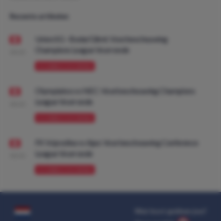
Recente artikelen
Union SG - Bodø/Glimt: Voorbeschouwing
Champions League Voorronde
08:00
VOORBESCHOUWING
Olympiakos vs NEC: Voorbeschouwing Champions
League Voorronde
08:00
VOORBESCHOUWING
FK Vojvodina vs Ajax: Voorbeschouwing Conference
League Voorronde
08:00
VOORBESCHOUWING
Wat kost gokken jou?