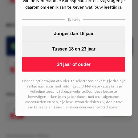
van de Nederlandse Kansspelautoriteit. Wij vragen je
daarom om eerlijk aan te geven wat jouw leeftijd is.
Ik ben
#4 Coritiba - America MG (23:30)
Jonger dan 18 jaar
America MG kreeg in de laatste 14 eerste helften in
Tussen 18 en 23 jaar
uitwedstrijden een tegendoelpunt
2.20
24 jaar of ouder
Coritiba scoort in de eerste helft 2.20
Speel mee
Door de optie '24 jaar of ouder' te selecteren, bevestig je dat je je
leeftijd naar waarheid hebt ingevuld. Met deze keuze krijg je
volledige toegang tot onze website. Door deze keuze te
WEDTIPS - Superstreaks #429 (1/10 units)
bevestigen, erken je en ga je akkoord met onze algemene
voorwaarden en ben je je bewust van de risico's bij deelname
aan kansspelen. Lees hier meer over verantwoord spelen.
8.86
Bovenstaande tips tot 1 combinatie
Speel mee
Geschreven door:
Marius