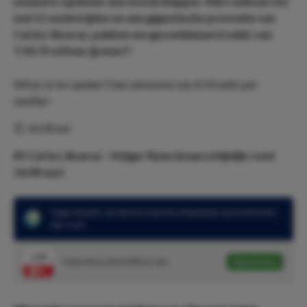
maand is opnieuw een mooie klapper. Met reeksen tot
wel 11 wedstrijden en een gigantische prestatie van
Carlos Alcaraz, pakken we gecombineerd odds van
7.43. Profiteer jij mee?!
Wil je ze los spelen? Dan adviseren wij 3/10 units per
wedtip!
⏰ 16:00 uur
#1 Carlos Alcaraz - Holger Rune (waarschijnlijk rond
16:00 uur)
Tegenstander van Alcaraz wonnen al 8 partijen op rij niet meer
dan 1 set
1.53
Holer Rune wint GEEN 2 sets
Speel mee