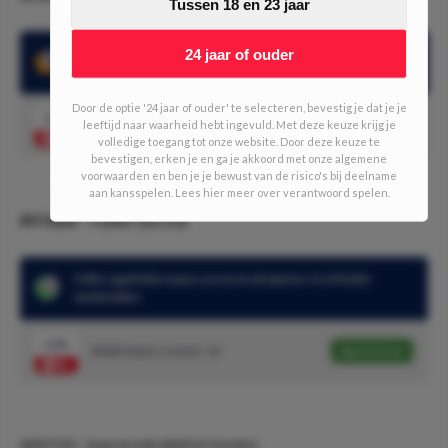
Tussen 18 en 23 jaar
24 jaar of ouder
Vaca Diez zag Over 2.5 doelpunten in de laatste 6 officiële
wedstrijden
Door de optie '24 jaar of ouder' te selecteren, bevestig je dat je je
1.57
Over 2.5 doelpunten
Speel mee
leeftijd naar waarheid hebt ingevuld. Met deze keuze krijg je
volledige toegang tot onze website. Door deze keuze te
bevestigen, erken je en ga je akkoord met onze algemene
voorwaarden en ben je je bewust van de risico's bij deelname
aan kansspelen. Lees hier meer over verantwoord spelen.
#4 Valur - Fylkir (21:15)
Fylkir zag Beide teams scoren in de laatste 11 officiële
wedstrijden
1.61
Beide teams scoren: 'Ja'
Speel mee
WEDTIPS - Superstreaks #433 (1/10 units)