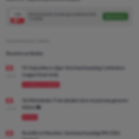
7.43
Bovenstaande streaks gecombineerd tot
Speel mee
1 combo
Geschreven door:
Marius
Recente artikelen
FK Vojvodina vs Ajax: Voorbeschouwing Conference
League Voorronde
08:00
VOORBESCHOUWING
De Wimbledon Trein dendert door en juni was gewoon
lekker. 🚂
09:00
PROMO
Brazilië vs Marokko: Voorbeschouwing WK 2026