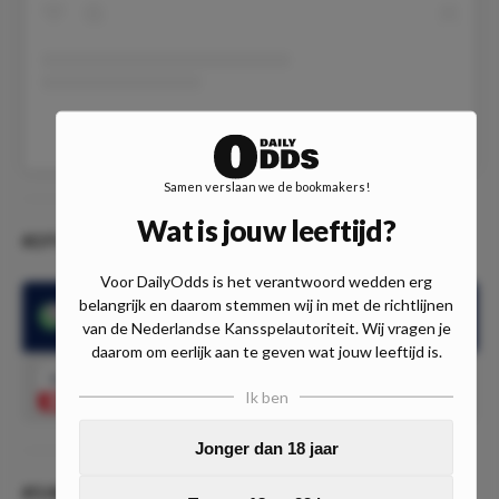
Een bericht gedeeld door DailyOdds (@dailyoddsnl)
Samen verslaan we de bookmakers!
Wat is jouw leeftijd?
#2 FC Inter Turku - VPS (17:00)
Voor DailyOdds is het verantwoord wedden erg
belangrijk en daarom stemmen wij in met de richtlijnen
FC Inter Turku scoorde minimaal 2 keer in de laatste 5
thuiswedstrijden
van de Nederlandse Kansspelautoriteit. Wij vragen je
daarom om eerlijk aan te geven wat jouw leeftijd is.
1.90
FC Inter Turku over 1.5 doelpunten
Speel mee
Ik ben
Jonger dan 18 jaar
#3 Always Ready - Vaca Diez (21:00)