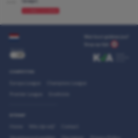
Groep C
10:00
VOORBESCHOUWING
Wat kost gokken jou?
Stop op tijd.
uit
COMPETITIES
Europa League
Champions League
Premier League
Eredivisie
SITEMAP
Home
Wie zijn wij?
Contact
Verantwoord wedden
Disclaimer
Privacy Policy