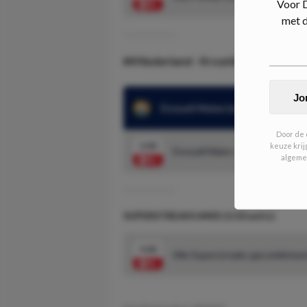
Voor D
met d
#4 Nederland - Kroatië (20:45)
Artikelen
Jo
Donyell Malen kwam in 7 van de 
Door de o
2.00
keuze krij
Donyell Malen over 2.5 schoten
algemen
SUPERSTREAKS #405 (1/10 units)
9.00
Alle Superstreaks gecombinee