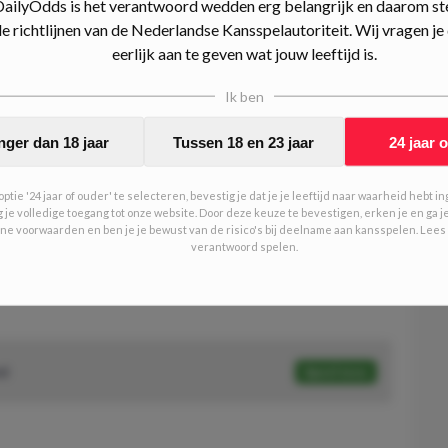
ailyOdds is het verantwoord wedden erg belangrijk en daarom st
e richtlijnen van de Nederlandse Kansspelautoriteit. Wij vragen 
eerlijk aan te geven wat jouw leeftijd is.
Geen resultaten
Ik ben
nger dan 18 jaar
Tussen 18 en 23 jaar
24 jaar 
laatste 8 duels tot minimaal 3 doelpogingen
ptie '24 jaar of ouder' te selecteren, bevestig je dat je je leeftijd naar waarheid hebt 
g je volledige toegang tot onze website. Door deze keuze te bevestigen, erken je en ga 
Geen resultaten
Speel mee
e voorwaarden en ben je je bewust van de risico's bij deelname aan kansspelen. Lees
verantwoord spelen.
rd
Speel mee