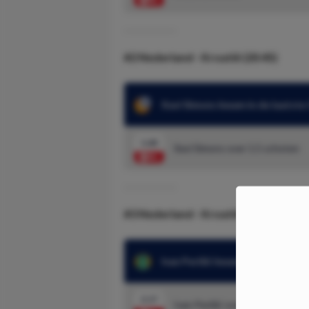
#2 Nederland - Kroatië (20:45)
Xavi Simons kwam in de laatste
1.68
Xavi Simons over 1.5 schoten
Competities
#3 Nederland - Kroatië (20:45)
Ivan Perišić kwam in 6 van zijn l
2.17
Clubs
Ivan Perišić over 1.5 schoten