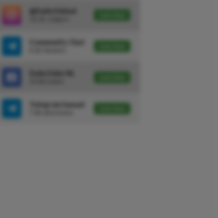
@DailyOddsnl
Join hier
16.1k
volgers
Community Chat
Join hier
4.2k
fanatici
DailyOdds NL
Join hier
20.6k
leden
Telegram kanaal
Join hier
7.6k
abonnees