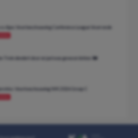
 vs Ajax: Voorbeschouwing Conference League Voorronde
WING
Trein dendert door en juni was gewoon lekker. 🚂
Marokko: Voorbeschouwing WK 2026 Groep C
WING
kost gokken jou?