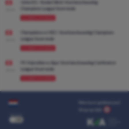
Union SG - Bodø/Glimt: Voorbeschouwing
Champions League Voorronde
08:00
VOORBESCHOUWING
Olympiakos vs NEC: Voorbeschouwing Champions
League Voorronde
08:00
VOORBESCHOUWING
FK Vojvodina vs Ajax: Voorbeschouwing Conference
League Voorronde
08:00
VOORBESCHOUWING
Wat kost gokken jou?
Stop op tijd.
uit