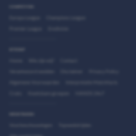
COMPETITIES
Europa League
Champions League
Premier League
Eredivisie
SITEMAP
Home
Wie zijn wij?
Contact
Verantwoord wedden
Disclaimer
Privacy Policy
Algemene Voorwaarden
Interpretatie Matchfacts
Cruks
Kwetsbare groepen
HANDS 24x7
WEDSTRIJDEN
Voorbeschouwingen
Topwedstrijden
Alle wedstrijden