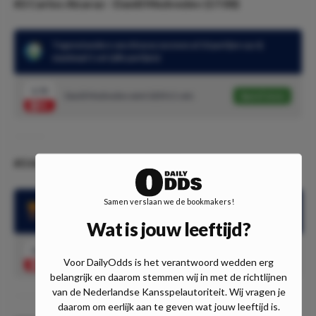
#2 Carlos Alcaraz - Daniil Medvedev (17:00)
Tegenstanders van Alcaraz wonnen al 10 partijen op rij
maximaal 1 set (alle partijen)
1.72
Daniil Medvedev wint GEEN 2 sets
Speel mee
#3 Aswan FC - El Daklyeh (19:30)
Samen verslaan we de bookmakers!
Aswan FC won géén van de laatste 6 wedstrijden
Wat is jouw leeftijd?
1.66
Dubbele kans: EL Daklyeh wint of gelijkspel
Speel mee
Voor DailyOdds is het verantwoord wedden erg
belangrijk en daarom stemmen wij in met de richtlijnen
van de Nederlandse Kansspelautoriteit. Wij vragen je
daarom om eerlijk aan te geven wat jouw leeftijd is.