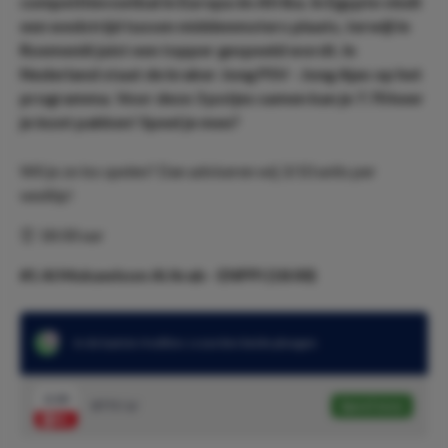
competitievoetbal in Europa én Afrika. In Egypte vindt
een wedstrijd tussen middenmoters plaats, terwijl in
Roemenië juist een topper gespeeld wordt. In
Nederland staat de kraker Jong PSV - Jong Ajax op het
programma. Voor deze 3 potjes samen kan je 7.70 keer
je inzet pakken! Speel je mee?
Wil je ze los spelen? Dan adviseren wij 3/10 units per
wedtip!
⏰ 18:00 uur
#1 Al Mokawloon Al Arab - ENPPI (18:00)
In de laatste 4 edities scoorden beide ploegen
2.10
BTTS 'Ja'
Speel mee