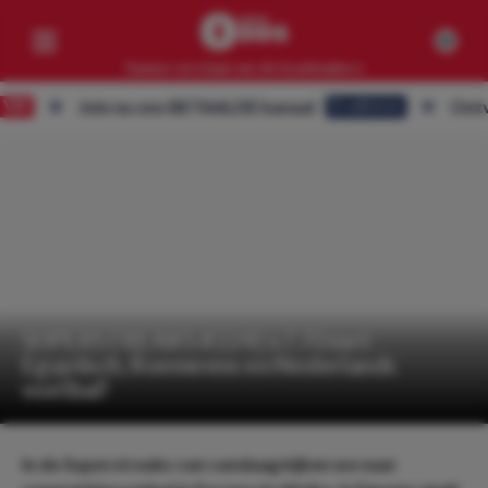
Samen verslaan we de bookmakers
Join nu ons BETAALDE kanaal
Ontvang 
Eredivisie
Competities
Geen resultaten
Clubs
Geen resultaten
Artikelen
Geen resultaten
SUPERSTREAKS #224 | x7.70 met
Egyptisch, Roemeens en Nederlands
voetbal!
In de Superstreaks van vandaag kijken we naar