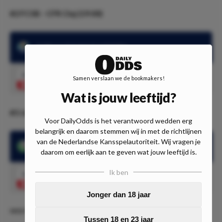
#2 FCSB - CFR Cluj (19:00)
FCSB won de laatste 5 wedstrijden
2.60
FCSB wint
Speel mee
Samen verslaan we de bookmakers!
Wat is jouw leeftijd?
#3 Jong PSV - Jong Ajax (20:00)
Voor DailyOdds is het verantwoord wedden erg
belangrijk en daarom stemmen wij in met de richtlijnen
van de Nederlandse Kansspelautoriteit. Wij vragen je
Jong Ajax zag al 7 duels op rij BTTS
daarom om eerlijk aan te geven wat jouw leeftijd is.
Ik ben
1.41
BTTS 'Ja'
Speel mee
Jonger dan 18 jaar
WEDTIPS - Superstreaks #224 (1/10 units)
Tussen 18 en 23 jaar