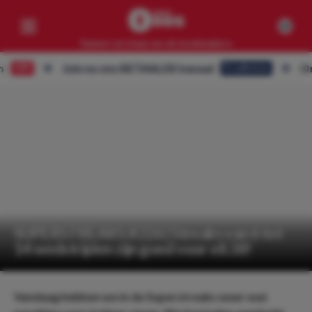
Samen verslaan we de bookmakers
Join nu ons BETAALDE kanaal
Ontvan
IP
Eredivisie
Competities
Geen resultaten
Clubs
Geen resultaten
Artikelen
Geen resultaten
SUPERSTREAKS #226 | Streaks van 6 tot
14 wedstrijden zijn goed voor x8.38!
Vandaag hebben we in de Superstreaks weer wat