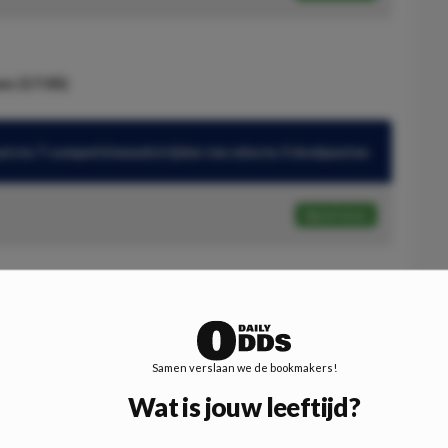
es (17:05)
aatste 7 competitiewedstrijden ten minste 3 doelpunten
Speel mee
en (17:30)
Geen resultaten
Samen verslaan we de bookmakers!
e 6 competitiewedstrijden 3+ treffers
Wat is jouw leeftijd?
Speel mee