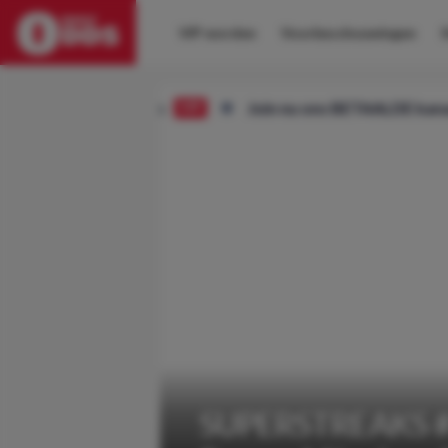
VIP worden
Voorbeschouwingen
S
Join nu ons BETAALDE kanaal
Eredivisi
SUPERSTREAKS #31