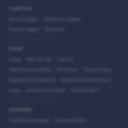
COMPETITIES
Europa League
Champions League
Premier League
Eredivisie
SITEMAP
Home
Wie zijn wij?
Contact
Verantwoord wedden
Disclaimer
Privacy Policy
Algemene Voorwaarden
Interpretatie Matchfacts
Cruks
Kwetsbare groepen
HANDS 24x7
WEDSTRIJDEN
Voorbeschouwingen
Topwedstrijden