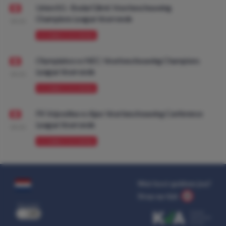
Union SG - Bodø/Glimt: Voorbeschouwing
Champions League Voorronde
08:00
VOORBESCHOUWING
Olympiakos vs NEC: Voorbeschouwing Champions
League Voorronde
08:00
VOORBESCHOUWING
FK Vojvodina vs Ajax: Voorbeschouwing Conference
League Voorronde
08:00
VOORBESCHOUWING
Wat kost gokken jou?
Stop op tijd.
uit