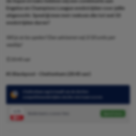
de Superstreaks hebben wij een combinatie aan
Engelse en Champions League wedstrijden voor jullie
uitgezocht. Speel jij mee met reeksen die tot wel 33
wedstrijden duren?
Wil je ze los spelen? Dan adviseren wij 3/10 units per
wedtip!
⏰20:45 uur
#1 Blackpool - Cheltenham (20:45 uur)
Cheltenham zag in twaalf van de dertien
competitiewedstrijden slechts één team scoren
1.71
Beide teams scoren: Nee
Speel mee