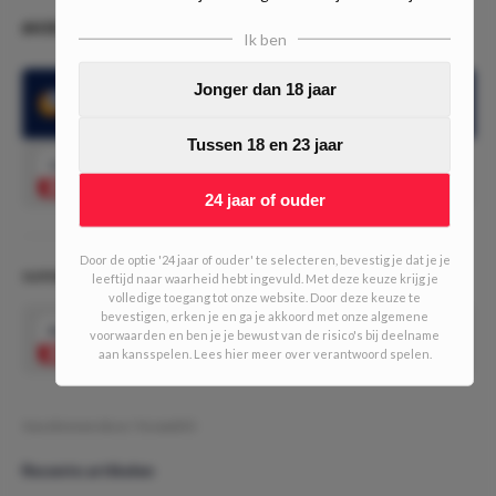
#4 RC Lens - PSV Eindhoven (21:00 uur)
Ik ben
Jonger dan 18 jaar
PSV Eindhoven verloor slechts één van de laatste 33 officiële
duels
Tussen 18 en 23 jaar
1.58
PSV Eindhoven wint of speelt gelijk
Speel mee
24 jaar of ouder
Door de optie '24 jaar of ouder' te selecteren, bevestig je dat je je
SUPERSTREAKS #539 (1/10 units)
leeftijd naar waarheid hebt ingevuld. Met deze keuze krijg je
volledige toegang tot onze website. Door deze keuze te
bevestigen, erken je en ga je akkoord met onze algemene
8.10
Bovenstaande tips gecombineerd tot 1
voorwaarden en ben je je bewust van de risico's bij deelname
Speel mee
bet
aan kansspelen. Lees hier meer over verantwoord spelen.
Geschreven door:
YoramDO
Recente artikelen