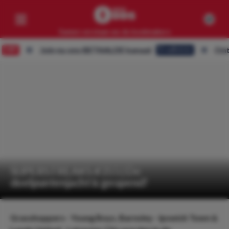
Samen verslaan we de bookmakers
Join nu ons BETAALDE kanaal
Ontvang 
Eredivisie
Competities
Geen resultaten
Clubs
Geen resultaten
Artikelen
Geen resultaten
SUPERSTREAKS #355 | De
doelpuntenjacht is geopend!
Grasshoppers - Young Boys, Barnsley - Ipswich Town &