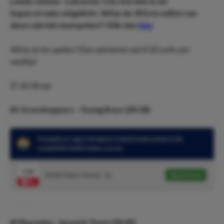
Leeds United - Leicester City worden in de
Superstreaks uitgelicht. Wil je de 355ste editie van
deze rubriek meespelen?! Klik dan
hier
.
Wil je ze los spelen? Dan adviseren wij 4/10 units per
wedtip!
⏰ 20:30 uur
#1 Grasshoppers - Young Boys (20:30)
Young Boys zag in de laatste 6 duels buitenshuis in de
competitie beide teams scoren
1.66
Beide Teams Scoren - Ja
Speel mee
#2 Barnsley - Ipswich Town (20:45)