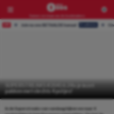
Samen verslaan we de bookmakers
Join nu ons BETAALDE kanaal
Ontvang
P
Eredivisie
Competities
Geen resultaten
Clubs
Geen resultaten
Artikelen
Geen resultaten
SUPERSTREAKS #204 | 6.24x je inzet
pakken met slechts 4 potjes!
In de Superstreaks van vandaag kijken we naar 4