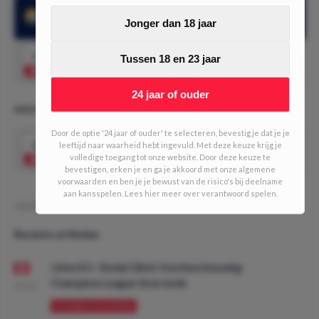
Genk II zag in 6 van de laatste 7 wedstrijden minimaal 3 goals
Jonger dan 18 jaar
vallen
1.57
Tussen 18 en 23 jaar
Over 2.5 goals
Speel mee
24 jaar of ouder
WEDTIPS - Superstreaks #204 (1/10 units)
Door de optie '24 jaar of ouder' te selecteren, bevestig je dat je je
6.24
leeftijd naar waarheid hebt ingevuld. Met deze keuze krijg je
Alle bovenstaande tips gecombineerd
Speel mee
volledige toegang tot onze website. Door deze keuze te
bevestigen, erken je en ga je akkoord met onze algemene
voorwaarden en ben je je bewust van de risico's bij deelname
aan kansspelen. Lees hier meer over verantwoord spelen.
Geschreven door:
Pascal
Recente artikelen
Union SG - Bodø/Glimt: Voorbeschouwing
Champions League Voorronde
08:00
VOORBESCHOUWING