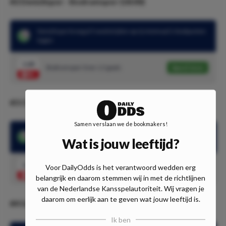
#2 Denizlispor - Bodrumspor (18:00)
Denizlispor kreeg al 5 wedstrijden op rij minimaal 2 doelpunten
tegen
1.68
Bodrumspor Over 1.5 goals
Speel mee
#3 Club Brugge II - FCV Dender EH (20:00)
Samen verslaan we de bookmakers!
In de eerste ontmoeting tussen beide ploegen vielen 5
Wat is jouw leeftijd?
doelpunten
1.61
Voor DailyOdds is het verantwoord wedden erg
Over 2.5 goals
Speel mee
belangrijk en daarom stemmen wij in met de richtlijnen
van de Nederlandse Kansspelautoriteit. Wij vragen je
daarom om eerlijk aan te geven wat jouw leeftijd is.
#4 Genk II - RWD Molenbeek (20:00)
Ik ben