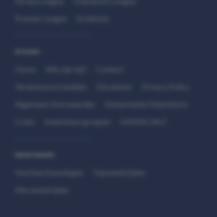
Europa League
Champions League
Premier League
Eredivisie
SITEMAP
Home
Wie zijn wij?
Contact
Verantwoord wedden
Disclaimer
Privacy Policy
Algemene Voorwaarden
Interpretatie Matchfacts
Cruks
Kwetsbare groepen
HANDS 24x7
WEDSTRIJDEN
Voorbeschouwingen
Topwedstrijden
Alle wedstrijden