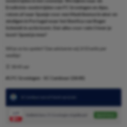
wedstrijden in het zonnetje. We kijken naar de
Eredivisie-wedstrijden van FC Groningen en Ajax,
reizen af naar Spanje voor een Madrileense kraker en
eindigen in Portugal waar het Benfica van Roger
Schmidt in actie komt. Dat alles voor ruim 5 keer je
inzet! Speel je mee?
Wil je ze los spelen? Dan adviseren wij 3/10 units per
wedtip!
⏰ 18:45 uur
#1 FC Groningen - SC Cambuur (18:45)
SC Cambuur won al 9 duels op rij niet
1.37
Dubbele kans: FC Groningen of gelijkspel
Speel mee