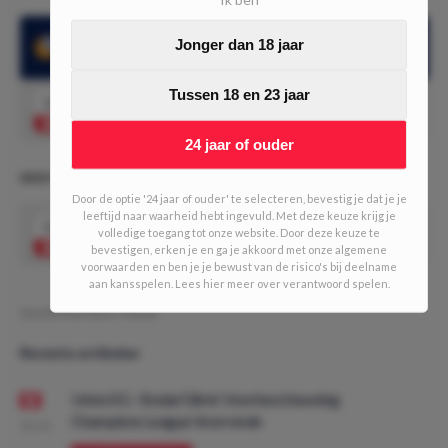
Benfica hield in de laatste 3 uitwedstrijden tegen Paços
Jonger dan 18 jaar
Ferreira de nul
Tussen 18 en 23 jaar
1.87
Benfica wint en houdt de nul
Speel mee
24 jaar of ouder
WEDTIPS - SUPERSTREAKS (1/10 UNITS)
Door de optie '24 jaar of ouder' te selecteren, bevestig je dat je je
leeftijd naar waarheid hebt ingevuld. Met deze keuze krijg je
5.13
volledige toegang tot onze website. Door deze keuze te
Alle bovenstaande tips gecombineerd
Speel mee
bevestigen, erken je en ga je akkoord met onze algemene
voorwaarden en ben je je bewust van de risico's bij deelname
aan kansspelen. Lees hier meer over verantwoord spelen.
Geschreven door:
Pascal
Recente artikelen
Union SG - Bodø/Glimt: Voorbeschouwing
Champions League Voorronde
08:00