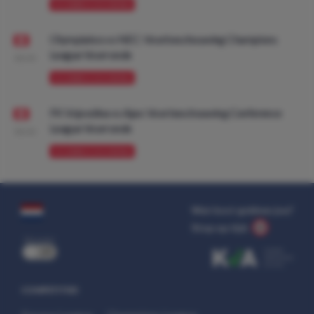
VOORBESCHOUWING
Olympiakos vs NEC: Voorbeschouwing Champions
League Voorronde
08:00
VOORBESCHOUWING
FK Vojvodina vs Ajax: Voorbeschouwing Conference
League Voorronde
08:00
VOORBESCHOUWING
Wat kost gokken jou?
Stop op tijd.
uit
COMPETITIES