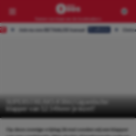
Samen verslaan we de bookmakers
Join nu ons BETAALDE kanaal
Ontvang AL
Eredivisie
Competities
Geen resultaten
Clubs
Geen resultaten
Artikelen
Geen resultaten
SUPERSTREAKS #386 | Gigantische
klapper van 12.54 keer je inzet!
Op deze zonnige vrijdag 26 mei vonden wij een klapper