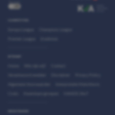
uit
COMPETITIES
Europa League
Champions League
Premier League
Eredivisie
SITEMAP
Home
Wie zijn wij?
Contact
Verantwoord wedden
Disclaimer
Privacy Policy
Algemene Voorwaarden
Interpretatie Matchfacts
Cruks
Kwetsbare groepen
HANDS 24x7
WEDSTRIJDEN