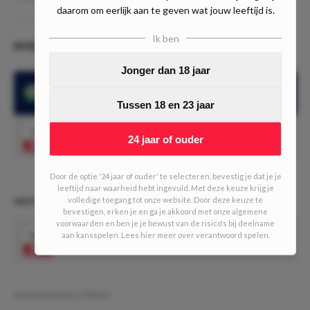
daarom om eerlijk aan te geven wat jouw leeftijd is.
Ik ben
#4 Bastia - Le Havre (20:45)
Jonger dan 18 jaar
Basta zag Over 1.5 doelpunten in de laatste 8
competitiewedstrijden
Tussen 18 en 23 jaar
1.38
Over 1.5 doelpunten
Speel mee
24 jaar of ouder
Door de optie '24 jaar of ouder' te selecteren, bevestig je dat je je
leeftijd naar waarheid hebt ingevuld. Met deze keuze krijg je
volledige toegang tot onze website. Door deze keuze te
WEDTIPS - Superstreaks #386 (1/10 units)
bevestigen, erken je en ga je akkoord met onze algemene
voorwaarden en ben je je bewust van de risico's bij deelname
12.54
Bovenstaande tips gecombineerd tot 1
aan kansspelen. Lees hier meer over verantwoord spelen.
Speel mee
combo
Geschreven door:
Marius