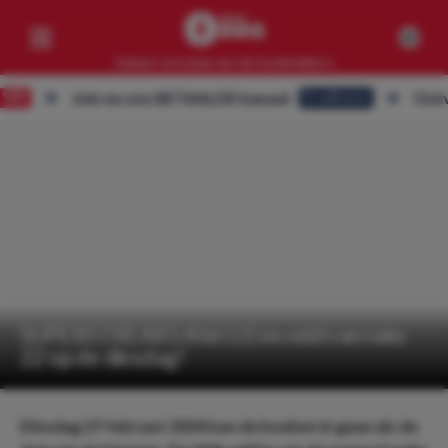
Samen verslaan we de bookmakers
Join nu ons BETAALDE kanaal
Ontvang A
Eredivisie
Competities
Geen resultaten
Clubs
Geen resultaten
Artikelen
Geen resultaten
SUPERSTREAKS #665 | Een odd van ruim
22 op de dinsdag!
Dinsdag 27 februari 2024 kan de boeken in gaan als de