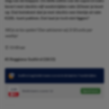
dag van de klapper. De 664e editie van de superstreaks
levert met slechts vijf wedstrijden ruim 22 keer je inzet
op. Dat betekent dat je met slechts een tientje al ruim
€220,- kunt pakken. Dat laat je toch niet liggen?
Wil je ze los spelen? Dan adviseren wij 3/10 units per
wedtip!
⏰ 15:00 uur
#1 Reggiana-Sudtirol (18:15)
Sudtirol zag beide teams scoren in de laatste 7 wedstrijden
2.20
Beide teams scoren 'Ja'
Speel mee