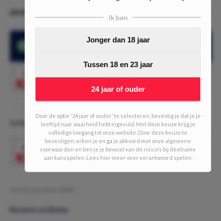
#4 Nottingham Forest - Manchester United (20:45 uur)
Ik ben
Jonger dan 18 jaar
Meer dan 2.5 doelpunten tijdens de laatste 7 wedstrijden van
Manchester United
Tussen 18 en 23 jaar
1.66
Meer dan 2.5 doelpunten
Speel mee
24 jaar of ouder
Door de optie '24 jaar of ouder' te selecteren, bevestig je dat je je
SUPERSTREAKS #666 (1/10 units)
leeftijd naar waarheid hebt ingevuld. Met deze keuze krijg je
volledige toegang tot onze website. Door deze keuze te
bevestigen, erken je en ga je akkoord met onze algemene
8.37
voorwaarden en ben je je bewust van de risico's bij deelname
Alle superstreaks gecombineerd
Speel mee
aan kansspelen. Lees hier meer over verantwoord spelen.
Geschreven door:
MDO
Recente artikelen