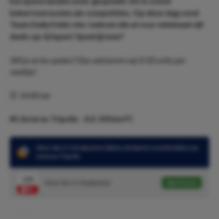
Europese landen weer gespeeld. Dit in zowel
bekertoernooien als competities. Op deze dag vond
Team DailyOdds vier reeksen die al voor minimaal vijf
duels op rij lopen! Speel jij mee?
Wil je ze los spelen? Dan adviseren wij 3/10 units per
wedtip!
⏰ 14:00 uur
#1 Asteras Tripolis - A.E. Kifisia FC
Meer dan 2.5 doelpunten tijdens de laatste 6 wedstrijden van
Asteras Tripolis
1.80
Meer dan 2.5 doelpunten
Speel mee