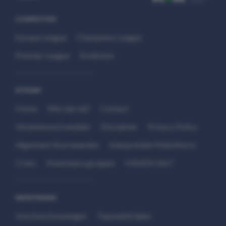
COMPETITIES
Europa League
Champions League
Premier League
Eredivisie
SITEMAP
Home
Wie zijn wij?
Contact
Verantwoord wedden
Disclaimer
Privacy Policy
Algemene Voorwaarden
Interpretatie Matchfacts
Cruks
Kwetsbare groepen
HANDS 24x7
WEDSTRIJDEN
Voorbeschouwingen
Topwedstrijden