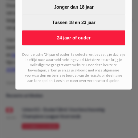
Doorgewinterde experts van DailyOdds posten hier tips uit
Jonger dan 18 jaar
verschillende competities en sporten met als doel om op
lange termijn winst te maken. Sinds onze start in mei draaien
Tussen 18 en 23 jaar
we gemiddeld ruim
8% rendement
op al onze tips!
24 jaar of ouder
Het fijne voor jou als lid van de groep is dat je volledig vrij
bent in het spelen. Je kunt ervoor kiezen om onze strategie
en
bankroll management
te volgen maar je kan de expert
Door de optie '24 jaar of ouder' te selecteren, bevestig je dat je je
leeftijd naar waarheid hebt ingevuld. Met deze keuze krijg je
tips ook gebruiken om je eigen rijtje(s) samen te stellen.
volledige toegang tot onze website. Door deze keuze te
JOIN DE GROEP HIER!
bevestigen, erken je en ga je akkoord met onze algemene
voorwaarden en ben je je bewust van de risico's bij deelname
aan kansspelen. Lees hier meer over verantwoord spelen.
Geschreven door:
Marius
Recente artikelen
Union SG - Bodø/Glimt: Voorbeschouwing
Champions League Voorronde
08:00
VOORBESCHOUWING