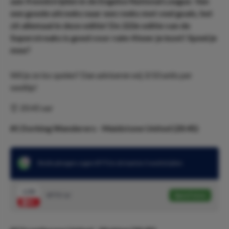
aan 4 wedstrijden in de Engelse National League. Van
een goede uitreeks naar een reeks met veel goals, het
zit allemaal in deze editie! De 222e editie van de
Superstreaks is goed voor ruim 4 keer je inzet! Speel je
mee?
Wil je ze los spelen? Dan adviseren wij 3/10 units per
wedtip!
⏰ 20:45 uur
#1 Dorking Wanderers - Maidstone United (20:45)
Beide ploegen zagen BTTS in de laatste 3 wedstrijden
1.50
BTTS 'Ja'
Speel mee