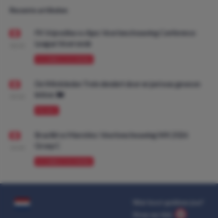
Recente artikelen
FK Vojvodina vs Ajax: Voorbeschouwing Conference
League Voorronde
08:00
VOORBESCHOUWING
De Wimbledon Trein dendert door en juni was gewoon
lekker. 🚂
09:00
PROMO
Brazilië vs Marokko: Voorbeschouwing WK 2026
Groep C
10:00
VOORBESCHOUWING
Wat kost gokken jou?
Stop op tijd.