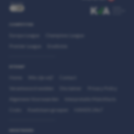
uit
COMPETITIES
Europa League
Champions League
Premier League
Eredivisie
SITEMAP
Home
Wie zijn wij?
Contact
Verantwoord wedden
Disclaimer
Privacy Policy
Algemene Voorwaarden
Interpretatie Matchfacts
Cruks
Kwetsbare groepen
HANDS 24x7
WEDSTRIJDEN