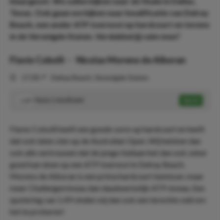
klaargezet. We zullen kijken naar de finale in Dallas,
Texas. Ook gaan we kijken naar kwalificatie van Delray
Beach, een ander ATP toernooi op hardcourt en tevens
in de Verenigde Staten. Verdubbel jij ruim mee?
Flavio Cobolli
-
Nicolas Moreno de Alboran
⏰
17:30
📍
Delray Beach, Verenigde Staten
Flavio Cobolli wint
Speel
1.49
Flavio Cobolli heeft een goede vorm op hardcourt en heeft
dat ook laten zien op de Australian Open. Wij hebben dan
ook alle vertrouwen dat de jonge Italiaan het dan ook zeker
goed kan doen op een ATP toernooi in Delray Beach.
Moreno de Alboran is een prima hardcourt tennisser, maar
meer Challengerniveau dan daadwerkelijk ATP niveau. Een
quotering van 1.49 vinden wij dan ook een terechte odd om
het te proberen!