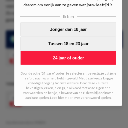
daarom om eerlijk aan te geven wat jouw leeftijd is.
veel ervaring heeft op de grootste podia om te schitteren.
Zo ook denken wij in dit ATP toernooi in Dallas. Mogen we
Ik ben
genieten van een spannende of makkelijke finale!?
Jonger dan 18 jaar
Tommy Paul won de onderlinge ontmoetingen ook met Giron
Tussen 18 en 23 jaar
1.53
Tommy Paul wint
Speel mee
24 jaar of ouder
Door de optie '24 jaar of ouder' te selecteren, bevestig je dat je je
leeftijd naar waarheid hebt ingevuld. Met deze keuze krijg je
volledige toegang tot onze website. Door deze keuze te
TENNISDOUBLE (5/10 units)
bevestigen, erken je en ga je akkoord met onze algemene
voorwaarden en ben je je bewust van de risico's bij deelname
aan kansspelen. Lees hier meer over verantwoord spelen.
2.28
Bovenstaande gecombineerd tot 1 double
Speel mee
Geschreven door:
PMDO