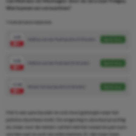
van Moirans-en-Montagne door de Jura naar Poligny.
Wat kunnen we verwachten?
TOUR DE DAILYODDS #18
3.00
Mathieu van der Poel top-drie (5/10 units)
Speel mee
9.00
Mathieu van der Poel wint (3/10 units)
Speel mee
17.00
Biniam Girmay top-drie (1/10 units)
Speel mee
Het is een spectaculair en ook mooi gebergte waar het
peloton doorheen trekt. De omgeving is absoluut prachtig
en, maar voor de renners zal het niet het zwaarste parcours
worden wat ze ooit verreden hebben. Er zijn maar twee