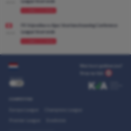
League Voorronde
08:00
VOORBESCHOUWING
FK Vojvodina vs Ajax: Voorbeschouwing Conference
League Voorronde
08:00
VOORBESCHOUWING
Wat kost gokken jou?
Stop op tijd.
uit
COMPETITIES
Europa League
Champions League
Premier League
Eredivisie