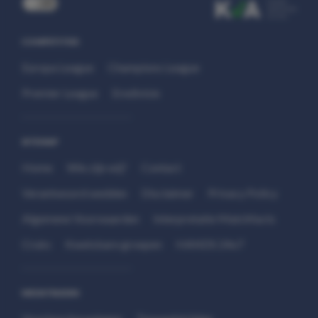
uit
COMPETITIES
Europa League
Champions League
Premier League
Eredivisie
SITEMAP
Home
Wie zijn wij?
Contact
Verantwoord wedden
Disclaimer
Privacy Policy
Algemene Voorwaarden
Interpretatie Matchfacts
Cruks
Kwetsbare groepen
HANDS 24x7
WEDSTRIJDEN