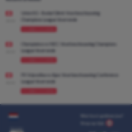
Union SG - Bodø/Glimt: Voorbeschouwing
Champions League Voorronde
08:00
VOORBESCHOUWING
Olympiakos vs NEC: Voorbeschouwing Champions
League Voorronde
08:00
VOORBESCHOUWING
FK Vojvodina vs Ajax: Voorbeschouwing Conference
League Voorronde
08:00
VOORBESCHOUWING
Wat kost gokken jou?
Stop op tijd.