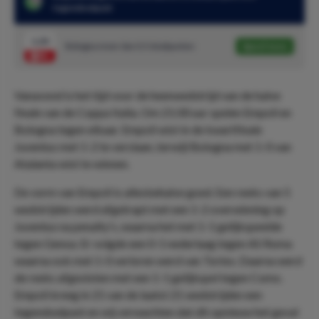
tegendoelpunt
1.20
Bologna meer dan 0.5 doelpunten
Speel mee
Vanavond is het tijd voor de heenwedstrijd van de halve
finale van de Coppa Italia. Om 21:00 uur spelen Empoli en
Bologna tegen elkaar. Empoli wist in de kwartfinale
Juventus met 1-2 te verslaan, terwijl Bologna met 1-0 van
Atalanta wist te winnen.
De vorm van Empoli is allesbehalve goed. Een reeks van 5
wedstrijden werd afgetrapt met een 1-2 overwinning op
Juventus na penalty's, waarna het met 1-1 gelijkspeelde
tegen Genoa. Er volgde een 0-1 nederlaag tegen AS Roma
waarna ook met 1-0 verloren werd van Torino. Daarna werd
de reeks afgesloten met een 1-1 gelijkspel tegen Como.
Empoli kreeg in 21 van de laatst 21 wedstrijden een
tegendoelpunt en wij verwachten dat dit opnieuw het geval