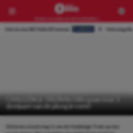
Samen verslaan we de bookmakers
n nu ons BETAALDE kanaal
Ontvang ALLE tips
Eredivisie
Competities
Geen resultaten
Clubs
Geen resultaten
Artikelen
Geen resultaten
CHALLENGE TREIN #6 l We gaan voor 1
doelpunt van de ploeg in vorm!
Gisteren stond stap 5 van de Challenge Trein op het