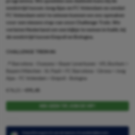
programma. We speelden een dubbele kans bij de
wedstrijd tussen Jong Ajax en FC Volendam en omdat
FC Volendam wist te winnen kunnen we ons opmaken
voor een nieuwe stap van onze Challenge Trein. We
verlaten Nederland om een kijkje te nemen in Italië, bij
de wedstrijd tussen Empoli en Bologna.
CHALLENGE TREIN #6
📍 Barcelona - Osasuna > Bayer Leverkusen - VfL Bochum >
Bayern München - St. Pauli > FC Barcelona - Girona > Jong
Ajax - FC Volendam > Empoli - Bologna
€76,21 >
€91,45
MIS GEEN TIP, JOIN DE VIP!
Empoli kreeg in 21 van de laatste 21 wedstrijden een