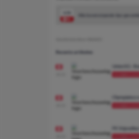
6.36
Alle bovenstaande tips gecom
Geschreven door:
NielsDO
Recente artikelen
Union SG - B
08:00
VOORBESCHOU
Olympiakos 
08:00
VOORBESCHOU
FK Vojvodina
08:00
VOORBESCHOU