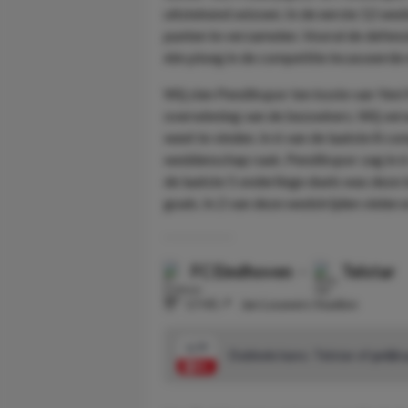
uitstekend seizoen. In de eerste 12 we
punten te verzamelen. Vooral de defens
één ploeg in de competitie incasseerde
Wij zien Pendikspor ten koste van Yeni 
overwinning van de bezoekers. Wij ver
weet te vinden. In 6 van de laatste 8 c
weddenschap raak. Pendikspor zag in 6 v
de laatste 5 onderlinge duels was deze
goals. In 2 van deze wedstrijden vielen
FC Eindhoven
-
Telstar
⏰
17:45
📍
Jan Louwers Stadion
1.77
Dubbele kans: Telstar of gelijks