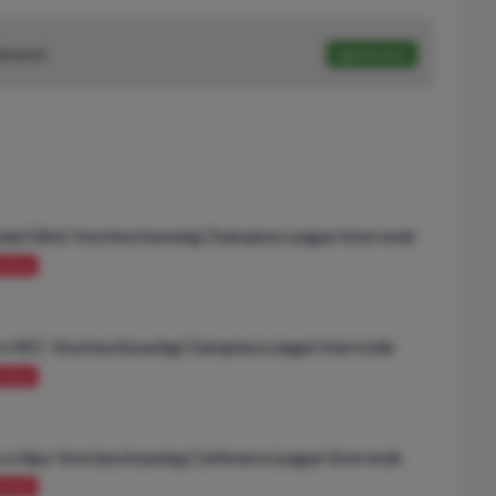
bineerd
Speel mee
odø/Glimt: Voorbeschouwing Champions League Voorronde
WING
vs NEC: Voorbeschouwing Champions League Voorronde
WING
 vs Ajax: Voorbeschouwing Conference League Voorronde
WING