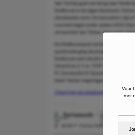
Van Turkije gaan we terug naar Nederl
Eindhoven in de eigen thuisbasis Telst
uitstekende vorm. De bezoekers zijn al 
overeind tegen onder andere ADO Den H
verwachten dat Telstar deze reeks teg
Competities
De Eindhovenaren verkeren de laatste w
speelronde ging de ploeg uit Noord-Bra
Eindhoven wist slechts 2 van de laatste
Utrecht en 2-1 vs. TOP Oss. In deze re
FC Dordrecht (3-3) punten van FC Eindho
bleef Telstar ongeslagen. Wij voorzien 
Clubs
Voor D
Check hier de uitgebreide voorbeschou
met d
Portsmouth
-
Derby Co
⏰
20:00
📍
Fratton Park
Artikelen
Jo