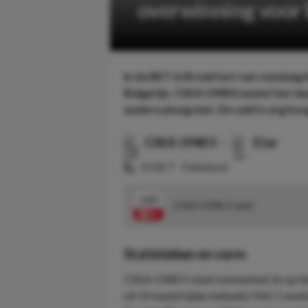
overwinning voor 
In de BET & Breakfast van vandaag k
Bulgarije. CSKA 1948 II neemt het da
andere ploeg niet. De odd is erg hoo
CSKA 1948 II
-
Etar
⏰
13:00
📍
Onbekend
2.40
CSKA 1948 II wint
Statistieken en vorm
CSKA 1948 II staat momenteel 2e op het
uit 10 wedstrijden behaald. Met 1 weds