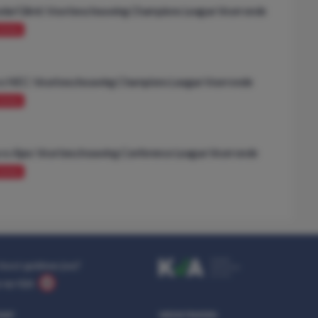
odø/Glimt: Voorbeschouwing Champions League Voorronde
WING
vs NEC: Voorbeschouwing Champions League Voorronde
WING
 vs Ajax: Voorbeschouwing Conference League Voorronde
WING
kost gokken jou?
op tijd.
MAP
WEDSTRIJDEN