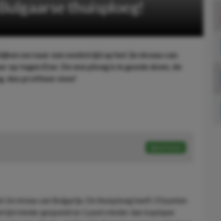
Bulgaarse thuisploeg!
ijken we naar een wedstrijd op het 2e niveau van
ar op tegen Etar. De ene ploeg is in goede doen, de
g, dus profiteer mee!
Speel mee
 2e niveau van Bulgarije. De thuisploeg heeft 19 punten
trijd minder gespeeld en 1 punt minder dan koploper