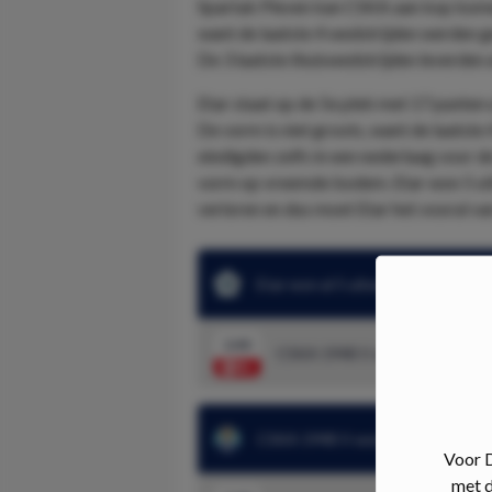
Spartak Pleven kan CSKA aan kop komen 
want de laatste 4 wedstrijden werden g
De 3 laatste thuiswedstrijden leverden 
Etar staat op de 5e plek met 17 punten 
De vorm is niet groots, want de laatste
eindigden zelfs in een nederlaag voor 
vorm op vreemde bodem. Etar won 5 uitwe
verloren en dus moet Etar het vooral v
Competities
Etar won al 5 uitwedstrijden op rij 
2.40
CSKA 1948 II wint
Clubs
CSKA 1948 II won al 4 wedstrijden 
Voor D
met d