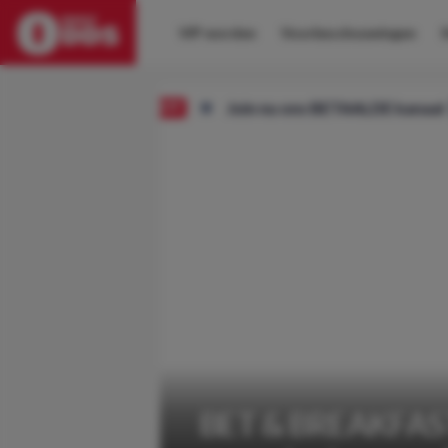
VIP worden
Voorbeschouwingen
S
Join nu ons BETAALDE kanaal
Eredivisie
BET & BREAKFAST 