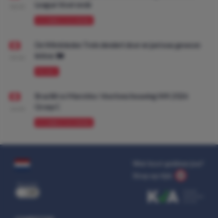
League Voorronde
08:00
VOORBESCHOUWING
De Wimbledon Trein dendert door en juni was gewoon
lekker. 🚂
09:00
PROMO
Brazilië vs Marokko: Voorbeschouwing WK 2026
Groep C
10:00
VOORBESCHOUWING
Wat kost gokken jou?
Stop op tijd.
uit