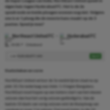
de Super League van India. NorthEast United speelt in
eigen huis tegen Hyderabad FC. Het is de 2e
speelronde en beide ploegen wonnen nog niet. Volgens
ons is er 1 ploeg die de meeste kans maakt op de 3
punten. Speel je mee?
Northeast United FC
-
Hyderabad FC
⏰
14:00
📍
Onbekend
Hyderabad FC wint
Speel
2.00
Statistieken en vorm
NorthEast United verloor de 1e wedstrijd en staat nu op
plek 10. De nederlaag was klein: 1-0 tegen Bengaluru.
NorthEast moet hopen op een betere start van het nieuwe
seizoen dan hoe het vorig seizoen geëindigd is. Van de
laatste 10 duels van vorig seizoen wist de thuisploeg van
vandaag er maar 1 te winnen. Dat moet beter. In die 10