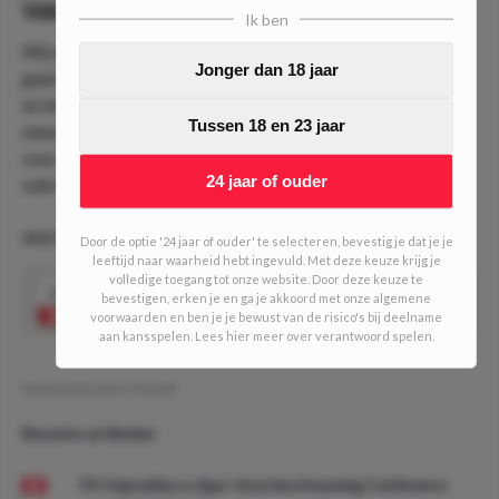
Value
Ik ben
Wij schatten de kans erg groot in dat Hyderabad dit duel
Jonger dan 18 jaar
gaat winnen. De bezoekers eindigden vorig seizoen als 2e
en beschikken dus over veel kwaliteit. Bovendien wist het
Tussen 18 en 23 jaar
meestal te winnen van NorthEast United. Een overwinning
voor de bezoekers ligt het meeste voor de hand en met een
24 jaar of ouder
odd van 2.00 zien wij veel value!
WEDTIPS - BET & Breakfast #163 (3/10 units)
Door de optie '24 jaar of ouder' te selecteren, bevestig je dat je je
leeftijd naar waarheid hebt ingevuld. Met deze keuze krijg je
volledige toegang tot onze website. Door deze keuze te
2.00
bevestigen, erken je en ga je akkoord met onze algemene
Hyderabad FC wint
Speel mee
voorwaarden en ben je je bewust van de risico's bij deelname
aan kansspelen. Lees hier meer over verantwoord spelen.
Geschreven door:
Pascal
Recente artikelen
FK Vojvodina vs Ajax: Voorbeschouwing Conference