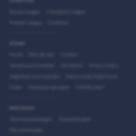
COMPETITIES
Europa League
Champions League
Premier League
Eredivisie
SITEMAP
Home
Wie zijn wij?
Contact
Verantwoord wedden
Disclaimer
Privacy Policy
Algemene Voorwaarden
Interpretatie Matchfacts
Cruks
Kwetsbare groepen
HANDS 24x7
WEDSTRIJDEN
Voorbeschouwingen
Topwedstrijden
Alle wedstrijden