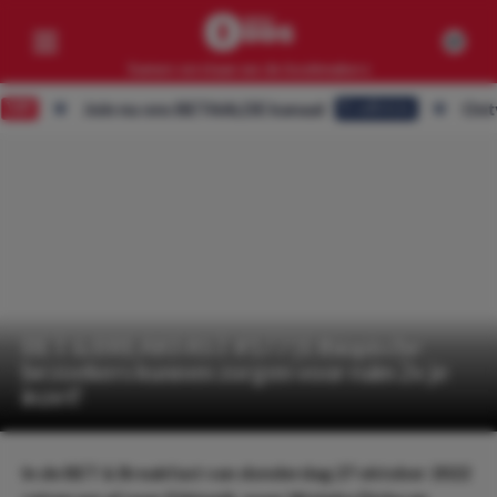
Samen verslaan we de bookmakers
Join nu ons BETAALDE kanaal
Ontvang 
Eredivisie
Competities
Geen resultaten
Clubs
Geen resultaten
Artikelen
Geen resultaten
BET & BREAKFAST #177 | Ethiopische
bezoekers kunnen zorgen voor ruim 2x je
inzet!
In de BET & Breakfast van donderdag 27 oktober 2022