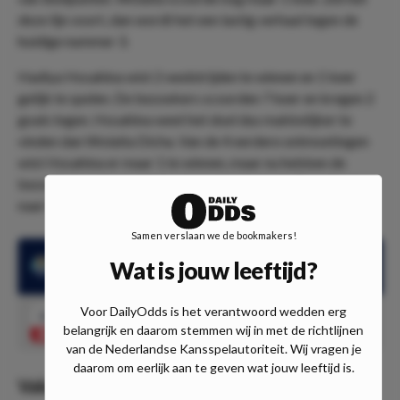
deze lijn voort, dan wordt het een lastig verhaal tegen de
huidige nummer 3.
Hadiya Hosahina wist 2 wedstrijden te winnen en 1 keer
gelijk te spelen. De bezoekers scoorden 7 keer en kregen 2
goals tegen. Hosahina weet het doel dus makkelijker te
vinden dan Wolaita Dicha. Van de 4 eerdere ontmoetingen
wist Hosahina er maar 1 te winnen, maar nu hebben de
bezoekers wel weer de beste papieren om de 3 punten mee
naar huis te nemen.
Samen verslaan we de bookmakers!
Wat is jouw leeftijd?
Hadiya Hosahina won 2 van de 3 wedstrijden dit seizoen
Voor DailyOdds is het verantwoord wedden erg
2.20
Hadiya Hosahina wint
Speel mee
belangrijk en daarom stemmen wij in met de richtlijnen
van de Nederlandse Kansspelautoriteit. Wij vragen je
daarom om eerlijk aan te geven wat jouw leeftijd is.
Value