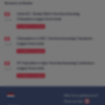
Recente artikelen
Union SG - Bodø/Glimt: Voorbeschouwing
Champions League Voorronde
08:00
VOORBESCHOUWING
Olympiakos vs NEC: Voorbeschouwing Champions
League Voorronde
08:00
VOORBESCHOUWING
FK Vojvodina vs Ajax: Voorbeschouwing Conference
League Voorronde
08:00
VOORBESCHOUWING
Wat kost gokken jou?
Stop op tijd.