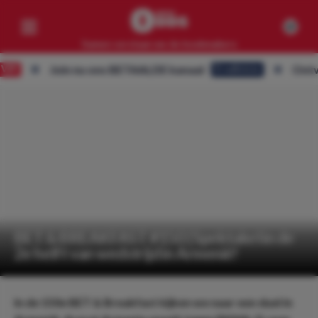
Samen verslaan we de bookmakers
Join nu ons BETAALDE kanaal
Ontvang A
Eredivisie
Competities
Geen resultaten
Clubs
Geen resultaten
Artikelen
Geen resultaten
BET & BREAKFAST #150 | Spektakel in de
2e helft van wedstrijd in Armenië!
In de 150e BET & Breakfast kijken we naar een duel in