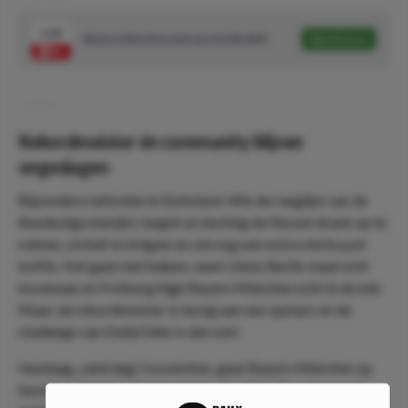
1.26
Bayern München wint van Hertha BSC
Speel mee
Rekordmeister én community blijven
ongeslagen
Bijzondere taferelen in Duitsland. Wie de ranglijst van de
Bundesliga bekijkt, begint al vluchtig de flessen drank op te
ruimen, zichelf te knijpen en zet nog een extra sterke pot
koffie. Het gaat niet helpen, want Union Berlin staat echt
bovenaan en Freiburg hijgt Bayern München echt in de nek.
Maar, de rekordmeister is bezig aan een opmars en de
challenge van DailyOdds is dat ook!
Vandaag, zaterdag 5 november, gaat Bayern München op
bezoek bij het kwakkelende Hertha BSC. De ploeg onder