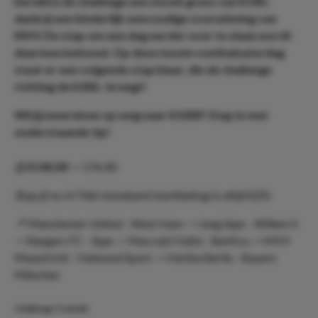
bereikte de challenge een mooie grens van €140,-
dankzij een kinderlijk eenvoudige overwinning van
MVV. De stap om een dag eerder over te slaan wordt
daarmee beloond. Op deze mooie voetbalzaterdag
staat er een volgende stap klaar, die de challenge
richting de €200,- brengt!
Wil jij meereizen op weg naar €1000? Stap in met
onderstaande tip!
💰
€140,00
-> 176,40
Stap jij nu in? Het standaard startbedrag is altijd €25,-
📍 Manchester United - West Ham -> Jong Ajax - Willem II
-> Rangers FC - Ajax -> Maccabi Haifa - Benfica -> MVV
Maastricht - Helmond Sport -> Hertha Berlin - Bayern
München
Challenge Trein #6