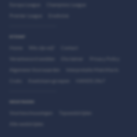
Europa League
Champions League
Premier League
Eredivisie
SITEMAP
Home
Wie zijn wij?
Contact
Verantwoord wedden
Disclaimer
Privacy Policy
Algemene Voorwaarden
Interpretatie Matchfacts
Cruks
Kwetsbare groepen
HANDS 24x7
WEDSTRIJDEN
Voorbeschouwingen
Topwedstrijden
Alle wedstrijden