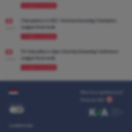
VOORBESCHOUWING
Olympiakos vs NEC: Voorbeschouwing Champions
League Voorronde
08:00
VOORBESCHOUWING
FK Vojvodina vs Ajax: Voorbeschouwing Conference
League Voorronde
08:00
VOORBESCHOUWING
Wat kost gokken jou?
Stop op tijd.
uit
COMPETITIES