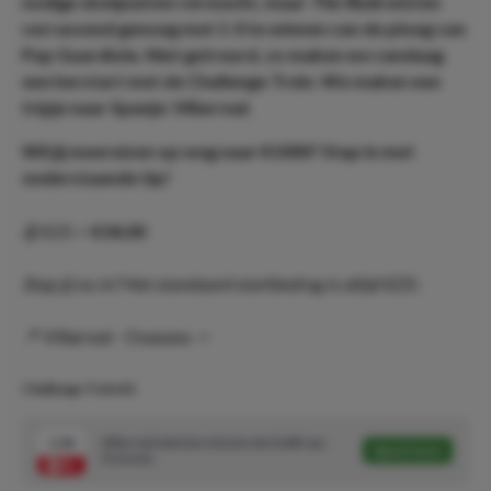
nodige doelpunten verwacht, maar
The Reds
wisten
verrassend genoeg met 1-0 te winnen van de ploeg van
Pep Guardiola. Niet getreurd, zo maken we vandaag
een herstart met de Challenge Trein. We maken een
tripje naar Spanje: Villarreal.
Wil jij meereizen op weg naar €1000? Stap in met
onderstaande tip!
💰 €25->
€34,00
Stap jij nu in? Het standaard startbedrag is altijd €25,-
📍 Villarreal - Osasuna ->
Challenge Trein #1
1.36
Villarreal wint ten minste één helft van
Speel mee
Osasuna