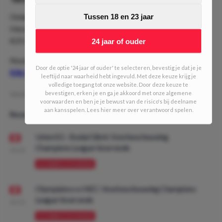
Onlangs was de Challenge Trein een groot succes. Met
Tussen 18 en 23 jaar
Heracles Almelo als laatste halte ging de Community van
€25 in 11 haltes naar €1.077,07.
Check de succestory hier!
24 jaar of ouder
Nooit meer een Challenge missen?
Door de optie '24 jaar of ouder' te selecteren, bevestig je dat je je
Klik hier voor ons Telegramkanaal!
leeftijd naar waarheid hebt ingevuld. Met deze keuze krijg je
volledige toegang tot onze website. Door deze keuze te
bevestigen, erken je en ga je akkoord met onze algemene
Geschreven door:
NielsDO
voorwaarden en ben je je bewust van de risico's bij deelname
aan kansspelen. Lees hier meer over verantwoord spelen.
Recente artikelen
Union SG - Bodø/Glimt: Voorbeschouwing
Champions League Voorronde
08:00
VOORBESCHOUWING
Olympiakos vs NEC: Voorbeschouwing Champions
League Voorronde
08:00
VOORBESCHOUWING