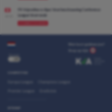
FK Vojvodina vs Ajax: Voorbeschouwing Conference
League Voorronde
08:00
VOORBESCHOUWING
Wat kost gokken jou?
Stop op tijd.
uit
COMPETITIES
Europa League
Champions League
Premier League
Eredivisie
SITEMAP