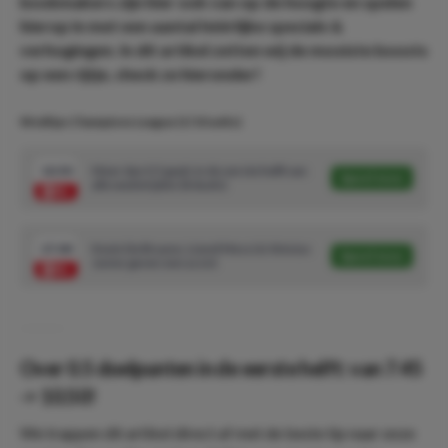
bookmakers zijn hier ook van op de hoogte en spelen
hierop in met een aantal héérlijke specials &
verhogingen. In dit artikel zetten wij de mooiste boosts
op een rijtje, check ze hieronder!
Wedtips Champions League (1/10 units)
10.50
Meer dan 0.5 goals in de eerste helft van
Speel mee
alle wedstrijden (8 duels)
27.00
Kevin De Bruyne, Lionel Messi & Vinicius
Speel mee
Junior geven een assist
Over 0.5 doelpunten in de eerste helft: van 7.45
-> 10.50!
We trappen dit artikel direct af met de beste tip naar onze