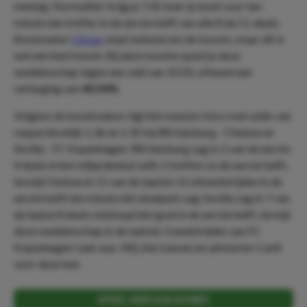
mening. Normaliter krijg je 7.45 keer je inzet voor ten
minste één treffer in de eerste helft van alle 8 de CL-duels.
Bookmaker
Circus
staat bekend om de boosts, maar dit is
wel een heel mooie. Bij deze bookie speel je deze
weddenschap tegen een odd van 10.50, oftewel een
verhoging van
40,94%
.
Volgens de bookmakers ligt het meeste risico met odds van
respectievelijk 1.36 en 1.35 bij RB Salzburg - Chelsea en
Sevilla - FC Kopenhagen. RB Salzburg zag in 2 van de eerste
4 duels in het miljardenbal zelfs 2 treffers in de eerste helft,
terwijl Chelsea in 11 van de laatste 12 uitwedstrijden in de
eerste helft ten minste één doelpunt zag. Sevilla zag in 7 van
de laatse 8 duels minimaal één goal in de eerste helft, terwijl
deze weddenschap in de laatste 3 wedstrijden van FC
Kopenhagen raak was. Wij zien kansen en adviseren 1 unit
voor deze bet.
SPEEL HIER X10.50 MEE!