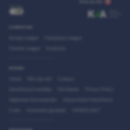
Stop op tijd.
uit
COMPETITIES
Europa League
Champions League
Premier League
Eredivisie
SITEMAP
Home
Wie zijn wij?
Contact
Verantwoord wedden
Disclaimer
Privacy Policy
Algemene Voorwaarden
Interpretatie Matchfacts
Cruks
Kwetsbare groepen
HANDS 24x7
WEDSTRIJDEN