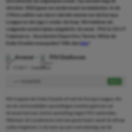
uitstekende de afgelopen week. Op donderdag 20
oktober 2022 gaan we andermaal verdubbelen. In de
170ste editie van deze rubriek nemen we de Europa
League en de Liga 1 onder de loep. We hebben de
volgende wedstrijden uitgelicht: Arsenal - PSV & CD UT
Cajamarca - Asociación Deportiva Tarma. Wil je de
Daily Double meespelen? Klik dan
hier
!
Arsenal
-
PSV Eindhoven
⏰
17:00
📍
Onbekend
Arsenal wint
Speel
1.55
We trappen de Daily Double af met de Europa League. Als
we de vermoedelijke opstellingen moeten geloven zal
Arsenal met een sterke opstelling tegen PSV aantreden.
Wanneer de Londenaren met een goed team vanaf de aftrap
zullen beginnen, is de kans op een overwinning van de