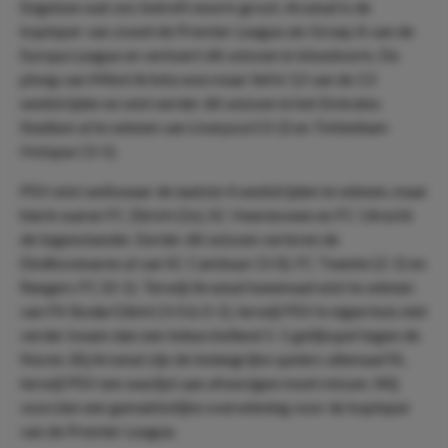
Engelsen wat ons betreft enorm groot. Arsenal is de
koploper van zowel de Premier League als Groep A van de
Europa League en verkeert dit seizoen in bloedvorm. De
ploeg van Mikel Arteta won maar liefst 12 van de 13
wedstrijden en wist eerder dit seizoen in het Emirates
Stadium al te winnen van Liverpool (3-2) en Tottenham
Hotspur (3-1).
PSV wist weliswaar de laatste 4 wedstrijden te winnen, maar
hierin waren FC Zürich (2x), SC Heerenveen en FC Utrecht
de tegenstander. Eerder dit seizoen verloren de
Eindhovenaren al van SC Cambuur (3-0), FC Twente (2-1) en
Rangers FC (0-1). Terwijl Arsenal tweemaal wist te winnen
van FK Bodø/Glimt (3-0 & 0-1), terwijl PSV in eigen huis niet
verder kwam dan een teleurstellend 1-1 gelijkspel tegen de
Noren. Bij Arsenal zijn de belangrijke spelers allemaal fit,
terwijl PSV een waslijst aan afwezigen moet missen. Wij
voorzien een gemakkelijke overwinning voor de koploper
van de Premier League.