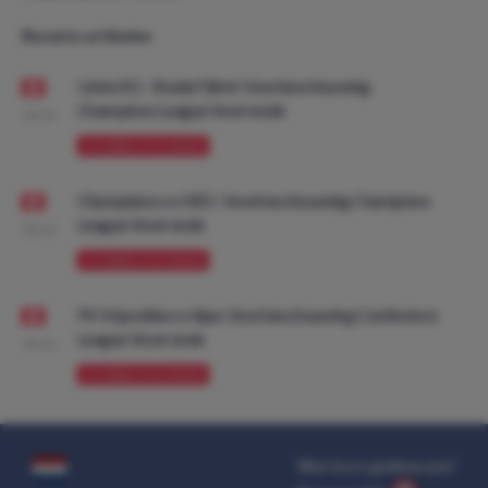
Recente artikelen
Union SG - Bodø/Glimt: Voorbeschouwing
Champions League Voorronde
08:00
VOORBESCHOUWING
Olympiakos vs NEC: Voorbeschouwing Champions
League Voorronde
08:00
VOORBESCHOUWING
FK Vojvodina vs Ajax: Voorbeschouwing Conference
League Voorronde
08:00
VOORBESCHOUWING
Wat kost gokken jou?