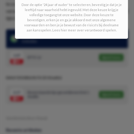
te scoren. In de andere wedstrijden lukte dat altijd wel. Wij
Door de optie '24 jaar of ouder' te selecteren, bevestig je dat je je
leeftijd naar waarheid hebt ingevuld. Met deze keuze krijg je
verwachten 2 scorende ploegen vandaag. Een spannend duel
volledige toegang tot onze website. Door deze keuze te
lijkt het in ieder geval te gaan worden.
bevestigen, erken je en ga je akkoord met onze algemene
voorwaarden en ben je je bewust van de risico's bij deelname
aan kansspelen. Lees hier meer over verantwoord spelen.
Beide ploegen waren in 9 van de 10 laatste wedstrijden
trefzeker
1.67
BTTS 'Ja'
Speel mee
DAILY DOUBLE #171! (5/10 units)
2.17
Bovenstaande tips gecombineerd tot 1
Speel mee
double
Geschreven door:
Pascal
Recente artikelen