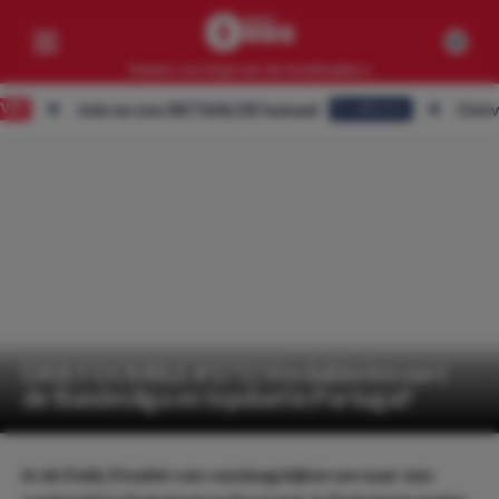
Samen verslaan we de bookmakers
Join nu ons BETAALDE kanaal
Ontvang AL
Eredivisie
Competities
Geen resultaten
Clubs
Geen resultaten
Artikelen
Geen resultaten
DAILY DOUBLE #171 | Verdubbelen met
de Bundesliga en topduel in Portugal!
In de Daily Double van vandaag kijken we naar een