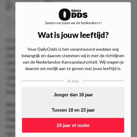
⏰
19:15
📍
Estadio do Dragao
BTTS 'Ja'
Speel
1.67
Samen verslaan we de bookmakers!
Wat is jouw leeftijd?
FC Porto tegen Benfica: een strijd tussen de bovenste 2
ploegen van de Portugese competitie. FC Porto staat 2e
Voor DailyOdds is het verantwoord wedden erg
met 22 punten. 7 van de 9 wedstrijden werden gewonnen en
belangrijk en daarom stemmen wij in met de richtlijnen
van de Nederlandse Kansspelautoriteit. Wij vragen je
slechts 1 keer bleef Porto zonder punten achter. De laatste
daarom om eerlijk aan te geven wat jouw leeftijd is.
5 wedstrijden werden allemaal gewonnen. Porto slaagt er
zelden in om geen enkele goal te maken in een wedstrijd. In
Ik ben
9 van de 10 laatste wedstrijden was de runner-up van
Portugal trefzeker. 24 keer in totaal in deze 10 duels.
Jonger dan 18 jaar
Benfica gaat ongeslagen aan de leiding in Portugal met 25
Tussen 18 en 23 jaar
punten. Ook in de Champions League verloor de ploeg van
Roger Schmidt nog geen enkele keer. Zelfs tegen PSG werd
24 jaar of ouder
tweemaal een punt gepakt. Ook Benfica scoort dus meestal
wel. Sterker nog, slechts 1 keer slaagde Benfica erin om niet