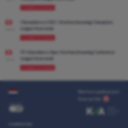
VOORBESCHOUWING
Olympiakos vs NEC: Voorbeschouwing Champions
League Voorronde
08:00
VOORBESCHOUWING
FK Vojvodina vs Ajax: Voorbeschouwing Conference
League Voorronde
08:00
VOORBESCHOUWING
Wat kost gokken jou?
Stop op tijd.
uit
COMPETITIES