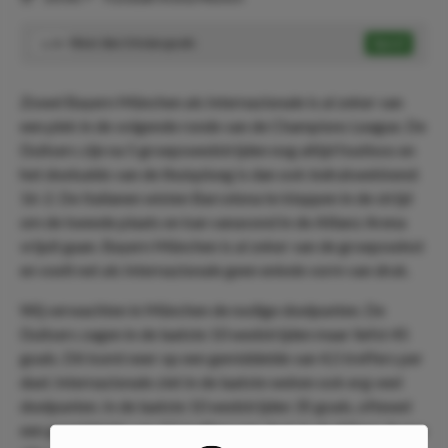
Meer dan 3 Asian goals
Speel
1.55
Zowel Bayern München als Internazionale is al zeker van
een plek in de volgende ronde van de Champions League. De
Duitsers zijn na 5 groepswedstrijden nog altijd foutloos en
het doelsaldo van de thuisploeg is dan ook indrukwekkend:
16-2. De Italianen wisten Barcelona te kloppen in de strijd
om de tweede plaats en kan vanavond in de Allianz Arena
vrijuit gaan. Bayern München is al zeker van de groepswinst
en voelt net als Internazionale geen enkele vorm van druk.
Wij verwachten in München de nodige doelpunten. De
Duitsers zagen in de laatste 10 wedstrijden maar liefst 45
goals. Dit komt neer op een gemiddelde van 4,5 treffers per
duel. Internazionale ziet in de laatste weken ook erg veel
doelpunten. In de laatste 10 wedstrijden 35 goals, oftewel
een gemiddelde van 3,5 treffers per duel. In de Allianz Arena