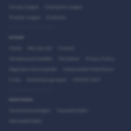
Europa League
Champions League
Premier League
Eredivisie
SITEMAP
Home
Wie zijn wij?
Contact
Verantwoord wedden
Disclaimer
Privacy Policy
Algemene Voorwaarden
Interpretatie Matchfacts
Cruks
Kwetsbare groepen
HANDS 24x7
WEDSTRIJDEN
Voorbeschouwingen
Topwedstrijden
Alle wedstrijden