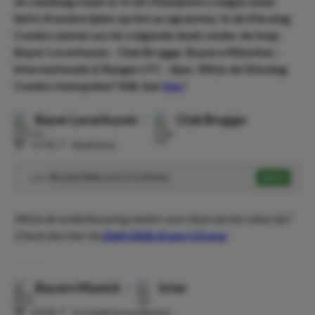
en vandaag staan er in de Champions League maar
liefst 8 wedstrijden op het programma. In de Dinsdag
Combo nemen we de volgende duels onder de loep:
Bayer Leverkusen - Club Brugge, Bayern München -
Internazionale & Rangers FC - Ajax. Wil je de Dinsdag
Combo meespelen? Klik dan
hier
!
Bayer Leverkusen
-
Club Brugge
⏰
17:45
📍
BayArena
Moussa Diaby over 2.5 schoten
Speel
2.20
Wil je de onderbouwing weten voor deze eerste value tip?
Check dan hier de
DailyOdds Expert Groep
.
Bayern Munich
-
Inter
⏰
20:00
📍
Fussball Arena Munich