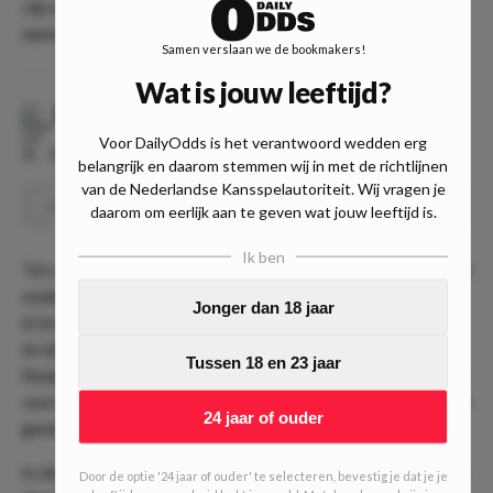
zijn alle ingrediënten voor een doelpuntrijke avond
aanwezig.
Samen verslaan we de bookmakers!
Wat is jouw leeftijd?
Rangers
-
Ajax
Voor DailyOdds is het verantwoord wedden erg
⏰
20:00
📍
Onbekend
belangrijk en daarom stemmen wij in met de richtlijnen
van de Nederlandse Kansspelautoriteit. Wij vragen je
Steven Berghuis over 2.5 schoten
Speel
1.90
daarom om eerlijk aan te geven wat jouw leeftijd is.
Ik ben
Tot slot nemen we voor de Amsterdammers een cruciale pot
onder de loep: Rangers FC - Ajax. De Nederlanders mogen
Jonger dan 18 jaar
in Schotland met maximaal 4 doelpunten verschil verliezen
en dan is het nog steeds zeker van een plek in de zestiende
Tussen 18 en 23 jaar
finale van de Europa League. Dit kan eigenlijk niet fout gaan
voor Ajax en dus zal de ploeg van Alfred Schreuder, zoals we
24 jaar of ouder
gewend zijn vol op de aanval spelen.
In de laatste weken is Steven Berghuis in aanvallend opzicht
Door de optie '24 jaar of ouder' te selecteren, bevestig je dat je je