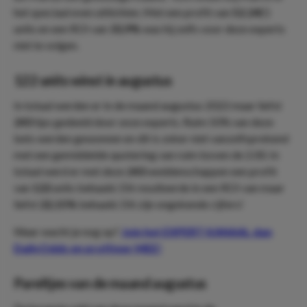
het speciaal even uitlichten. Met een profit van
52.24
(!)
units en een ROI van
33,9%
was hij zelfs voor deze experts
niet te volgen.
122 units winst in augustus
In totaal werden er in de maand augustus 2022 maar liefst
243
tips gedeeld door onze experts. Ruim 50% van deze
bets werden gewonnen en dit is zeker niet vanzelfsprekend
met een gemiddelde quotering van ruim boven de 2.00. In
totaal werd er met deze
243
weddenschappen een profit
van
122
units behaald. Dit resulteerde in een ROI van maar
liefst
22,15%
behaald. Dit zijn ongekende cijfers!
Waar wacht je nog op?
Join het EXPERT KANAAL dan
DailyOdds en profiteer MEE!
Pareltjes van de maand augustus