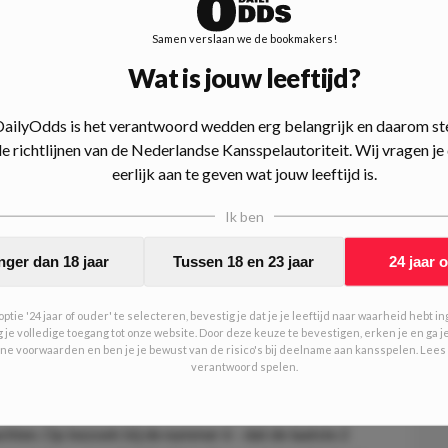
Geen resultaten
Samen verslaan we de bookmakers!
inste één helft
Wat is jouw leeftijd?
Speel mee
ailyOdds is het verantwoord wedden erg belangrijk en daarom st
hoofdstad van Uruguay. Bijna alle clubs uit de Primera
e richtlijnen van de Nederlandse Kansspelautoriteit. Wij vragen 
 Peñarol en City Torque. Geografisch zijn deze ploegen
eerlijk aan te geven wat jouw leeftijd is.
restaties en de historie is het gat groot.
Geen resultaten
Ik ben
 5 competitiewedstrijden
nger dan 18 jaar
Tussen 18 en 23 jaar
24 jaar 
ptie '24 jaar of ouder' te selecteren, bevestig je dat je je leeftijd naar waarheid hebt 
inste één helft
Speel mee
g je volledige toegang tot onze website. Door deze keuze te bevestigen, erken je en ga 
Geen resultaten
e voorwaarden en ben je je bewust van de risico's bij deelname aan kansspelen. Lees
verantwoord spelen.
 dat de bezoekers een dramatische serie overleggen. De
erzamelde in 9 competitiewedstrijden pas 4 punten en
achten. Op bezoek bij de nummer 6 - dat de laatste 2