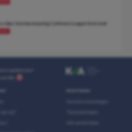
WING
 vs Ajax: Voorbeschouwing Conference League Voorronde
WING
kost gokken jou?
op tijd.
MAP
WEDSTRIJDEN
me
Voorbeschouwingen
zijn wij?
Topwedstrijden
tact
Alle wedstrijden