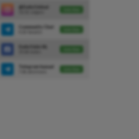
@DailyOddsnl
Join hier
16.1k
volgers
Community Chat
Join hier
4.2k
fanatici
DailyOdds NL
Join hier
20.6k
leden
Telegram kanaal
Join hier
7.6k
abonnees