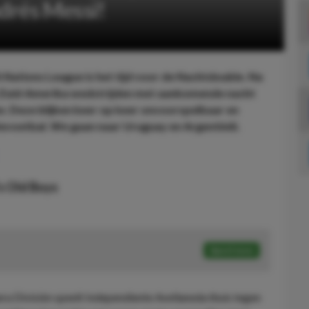
ndrés Messi!
 Nations League is het tijd voor de Nachtdouble. Na
in Zuid-Amerika wedstrijden met aankomende nacht
n. Deze blijken keer op keer onvoorspelbaar en
ievoetbal. We gaan naar Uruguay en Argentinië.
s Old Boys
Speel mee
era División speelt Independiente Avellaneda thuis tegen