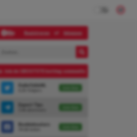
ntvang ALLE tips op je telefoon
Registreren
of
Inloggen
VIP
Zoeken..
🤝 Join de GROOTSTE betting community
DailyOddsNL
Join hier
6.2k
Volgers
Expert Tips
Join hier
3.6k
abonnees
Bookiebeaters
Join hier
34.6k
leden