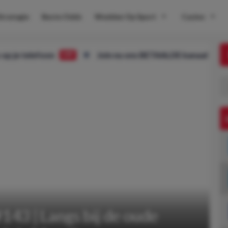
trategie
Beste Odds
Wedden Op Sport
Casino
▼
▼
on
Join nu ons BETAALDE kanaal
O
VIP
Eredivisie
3 | Langs bij de oude