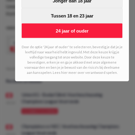
Jonger dan 18 jaar
Lewandowski of Karim Benzema? Precies, echt een 2.63.
Kortom, value!
Tussen 18 en 23 jaar
ODD VAN DE DAG #174 (3/10 units)
24 jaar of ouder
2.63
Marcus Antonsson scoort
Speel mee
Door de optie '24 jaar of ouder' te selecteren, bevestig je dat je je
leeftijd naar waarheid hebt ingevuld. Met deze keuze krijg je
volledige toegang tot onze website. Door deze keuze te
bevestigen, erken je en ga je akkoord met onze algemene
voorwaarden en ben je je bewust van de risico's bij deelname
Geschreven door:
MarcDO
aan kansspelen. Lees hier meer over verantwoord spelen.
Recente artikelen
Union SG - Bodø/Glimt: Voorbeschouwing
Champions League Voorronde
08:00
VOORBESCHOUWING
Olympiakos vs NEC: Voorbeschouwing Champions
League Voorronde
08:00