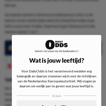
het net.
De laatste weken is Antonsson helemaal op schot. In de
laatste zeven wedstrijden deed de Zweed het netje maar
liefst zeven keer bollen. Daarmee loopt Antonsson in die
laatste weken 1 op 1.
Antonsson scoorde 7 keer in de laatste 7 wedstrijden
Samen verslaan we de bookmakers!
Wat is jouw leeftijd?
2.63
Marcus Antonsson scoort
Speel mee
Voor DailyOdds is het verantwoord wedden erg
belangrijk en daarom stemmen wij in met de richtlijnen
Value
van de Nederlandse Kansspelautoriteit. Wij vragen je
daarom om eerlijk aan te geven wat jouw leeftijd is.
De value in deze pick kun je herkennen door de vergelijking
te maken. Deze Zweedse spits heeft een
Ik ben
doelpuntenproductie gelijk aan de Europese topspitsen. En
wat voor odd krijg je voor ene doelpunt van Robert