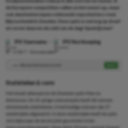
Doelpuntenmakers heb je in alle soorten en maten. In
de Europese competities vallen ze het meest op, maar
ook daarbuiten lopen voldoende topschutters rond.
Bijvoorbeeld in Zweden. Deze spits is wel erg op dreef
en vormt daarom de odd van de dag! Speel jij mee?
IFK Vaernamo
-
IFK Norrkoeping
⏰
17:00
📍
Finnvedsvallen
Marcus Antonsson scoort
Speel
2.63
Statistieken & vorm
Het draait allemaal om de Zweedse spits Marcus
Antonsson. De 31-jarige centrumspits heeft dit seizoen
uitstekende statistieken. In het huidige seizoen zijn 27
wedstrijden afgewerkt. In deze wedstrijden heeft de spits
zich bijna naar de eerste plek geschoten in het
topscorersklassement. Maar liefst 20 keer vond de Zweed