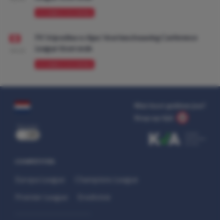
VOORBESCHOUWING
FK Vojvodina vs Ajax: Voorbeschouwing Conference
League Voorronde
08:00
VOORBESCHOUWING
Wat kost gokken jou?
Stop op tijd.
uit
COMPETITIES
Europa League
Champions League
Premier League
Eredivisie