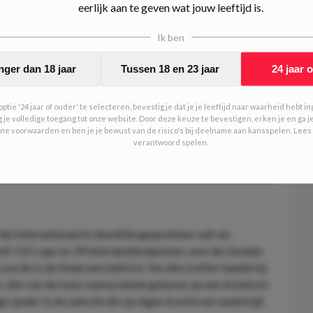
eerlijk aan te geven wat jouw leeftijd is.
invaller het verschil maakt, kan hij een van de revelaties
Geen resultaten
Ik ben
nger dan 18 jaar
Tussen 18 en 23 jaar
24 jaar 
trijden niet
ptie '24 jaar of ouder' te selecteren, bevestig je dat je je leeftijd naar waarheid hebt 
Speel mee
g je volledige toegang tot onze website. Door deze keuze te bevestigen, erken je en ga 
Geen resultaten
e voorwaarden en ben je je bewust van de risico's bij deelname aan kansspelen. Lees
verantwoord spelen.
DAILYODDS ONTVANGEN? KLIK HIER!
die internationaal in dezelfde gesprekken valt als
eeft 125 caps en 39 interlanddoelpunten, won de Gouden
rde in de finale een hattrick. Na elke treffer haalde hij
ous, één van de meer memorabele gebaren op een Aziatisch
e speler in de selectie die op eigen kracht een wedstrijd