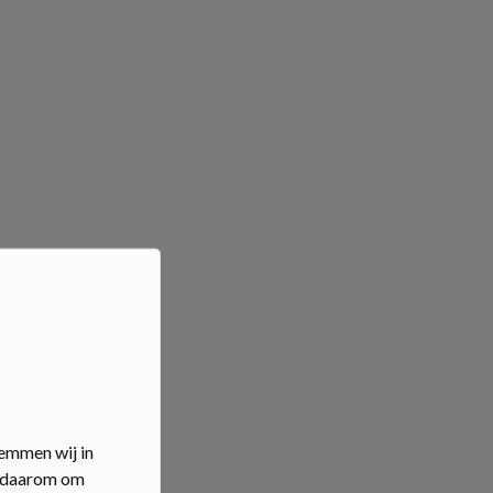
emmen wij in
je daarom om