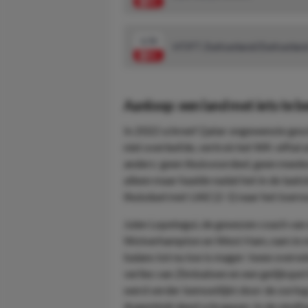
1.72
HT/FT Zwitserland/Zwitserlan
Aanloop: een land met iets te b
In 2022 schreef Qatar ongewenste gesch
niet overleefde, vertrok het WK-elftal al
anders: geen thuisvoordeel, geen meele
alleen maar haalde nadat het in de laats
thuisduel met UAE (2-1) naar het toerno
Julen Lopetegui, de gewezen coach van 
Wolverhampton en West Ham, nam in mei
balans tot nu toe is mager: twee overwi
verlies van Zimbabwe en een gelijkspel 
werd verder bemoeilijkt door de oorlog 
Argentinië deed schrappen. In de eindfas