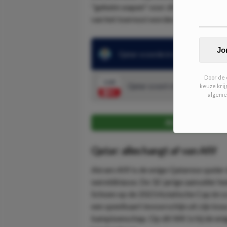
"geheim wapen" voor dit WK. Als hij als 
van het toernooi worden.
Artikelen
Jo
Qatar scoorde in de laatste 3 weds
Door de o
1.62
Qatar scoort niet
keuze krij
algemen
ALLE TIPS VAN 
Qatar: alles hangt af van Afif
Akram Afif is de enige Qatarese speler 
wereldklasse. De 32-jarige aanvaller h
Schoen op de 2023 Aziatische Cup én scoo
een speelkaart tevoorschijn uit zijn k
kampioenschap. Op dit WK is hij de enig