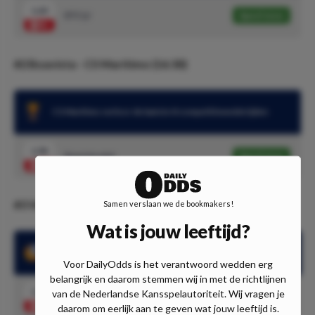
1.63
BTS 'ja'
Speel mee
#2 Boavista - CS Marítimo (16:30)
CS Marítimo verloor de laatste 8 competitiewedstrijden
1.94
Boavista wint
Speel mee
#3 Viking - Lillestrom SK (17:00)
Samen verslaan we de bookmakers!
Wat is jouw leeftijd?
Viking zag in de laatste 9 competitiewedstrijden beide teams
scoren
Voor DailyOdds is het verantwoord wedden erg
belangrijk en daarom stemmen wij in met de richtlijnen
1.52
van de Nederlandse Kansspelautoriteit. Wij vragen je
BTS 'ja'
Speel mee
daarom om eerlijk aan te geven wat jouw leeftijd is.