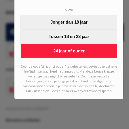
Ik ben
#4 Rosenborg BK - Valerenga (19:00)
Jonger dan 18 jaar
Rosenborg zag over 2.5 goals in de laatste 10
competitiewedstrijden
Tussen 18 en 23 jaar
1.52
Over 2.5 goals
Speel mee
24 jaar of ouder
Door de optie '24 jaar of ouder' te selecteren, bevestig je dat je je
SUPERSTREAKS #157 (1/10 units)
leeftijd naar waarheid hebt ingevuld. Met deze keuze krijg je
volledige toegang tot onze website. Door deze keuze te
bevestigen, erken je en ga je akkoord met onze algemene
7.31
Alle Superstreaks gecombineerd
Speel mee
voorwaarden en ben je je bewust van de risico's bij deelname
aan kansspelen. Lees hier meer over verantwoord spelen.
Geschreven door:
NielsDO
Recente artikelen