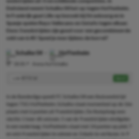
wedstrijden uit 3 verschillende competities. In
Duitsland neemt Schalke 04 het op tegen Hoffenheim.
In Frankrijk gaat Lille op bezoek bij Strasbourg en in
Spanje spelen Rayo Vallecano en Getafe tegen elkaar.
Deze 3 wedstrijden zijn goed voor een gecombineerde
odd van 6.45! Speel je mee tijdens de borrel?
Schalke 04
-
Hoffenheim
⏰
18:30
📍
Arena Auf Schalke
BTTS 'Ja'
Speel
1.54
In de Bundesliga speelt FC Schalke 04 een thuiswedstrijd
tegen TSG Hoffenheim. Schalke staat momenteel op de 16e
plaats met 6 punten uit 9 wedstrijden. De thuisploeg won
slechts 1 keer dit seizoen. 5 van de 9 wedstrijden eindigden
in een nederlaag. Hoffenheim staat met 14 punten op plek 7
en wist 4 wedstrijden te winnen en 3 duels te verliezen. In 9