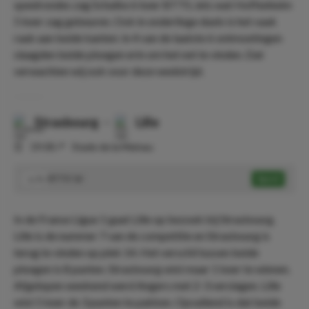
speelrondes zag Schalke 6 keer BTTS, iets wat Hoffenheim
5 keer zag gebeuren. Ook in onderlinge duels is het vaak
raak aan beide kanten: in 4 van de laatste 6 ontmoetingen
slaagden beide ploegen erin om het net te vinden. Dat
verwachten wij ook voor deze wedstrijd.
Strasbourg
-
Lille
⏰
19:00
📍
Stade de la Meinau
BTTS 'Ja'
Speel
1.71
In de Franse Ligue 1 gaat Lille op bezoek bij Strasbourg.
Lille is de nummer 7 van de competitie en Strasbourg is
terug te vinden op plek 14. Het verschil tussen beide
ploegen is 8 punten. Strasbourg wist maar 1 keer te winnen.
Afgelopen weekend werd Angers met 2-3 verslagen. Lille
wist 5 keer de 3 punten te pakken. Opvallend is dat beide