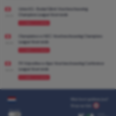
Union SG - Bodø/Glimt: Voorbeschouwing
Champions League Voorronde
08:00
VOORBESCHOUWING
Olympiakos vs NEC: Voorbeschouwing Champions
League Voorronde
08:00
VOORBESCHOUWING
FK Vojvodina vs Ajax: Voorbeschouwing Conference
League Voorronde
08:00
VOORBESCHOUWING
Wat kost gokken jou?
Stop op tijd.
uit