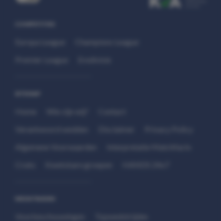
COMPETITIES
Europa League
Champions League
Premier League
Eredivisie
SITEMAP
Home
Wie zijn wij?
Contact
Verantwoord wedden
Disclaimer
Privacy Policy
Algemene Voorwaarden
Interpretatie Matchfacts
Cruks
Kwetsbare groepen
HANDS 24x7
WEDSTRIJDEN
Voorbeschouwingen
Topwedstrijden