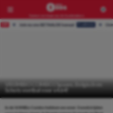
Samen verslaan we de bookmakers
Join nu ons BETAALDE kanaal
Ontvang A
Eredivisie
Competities
Geen resultaten
Clubs
Geen resultaten
Artikelen
Geen resultaten
VRIJMIBO COMBO | Spaans, Belgisch en
Schots voetbal voor x4.64!
In de VriMiBo Combo hebben we weer 3 wedstrijden