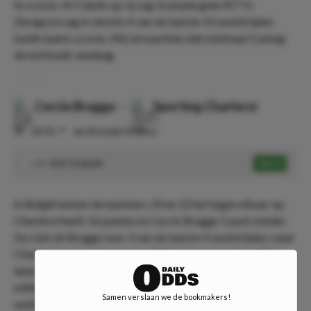
te scoren. Al 5 duels op rij zag Granada geen BTTS.
Zaragoza zag in slechts 4 van de laatste 10 wedstrijden
beide teams scoren. Wij verwachten dat minimaal 1 ploeg
de nul houdt vandaag.
Cercle Brugge
-
Sporting Charleroi
⏰
18:45
📍
Jan Breydel Stadion
Over 2.5 goals
Speel
1.78
In België nemen de nummers 10 en 12 het tegen elkaar op.
Charleroi heeft 16 punten en Cercle Brugge 1 punt minder.
De club uit Brugge won 3 van de laatste 4 wedstrijden, waar
Charleroi er maar 1 van won. Uitslagen van vorige edities
laten ons zien dat dit duel garant staat voor goals. Al 6
edities op rij wordt er minimaal 3 keer gescoord. In deze 6
Samen verslaan we de bookmakers!
wedstrijden werd er in totaal 24 keer gevist door de