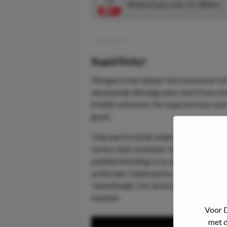
1.42
Rickey Evans over 2.5 180’ers
Rapid Ricky!
Morgen is het alweer Kerstavond en to
aanstaande dinsdag weer met frisse moe
€1000 voltooien. De redactie koos voor
gooit.
Competities
Uiteraard is hij de underdog voor de o
serieus leuk meedoen. Evans staat beke
publiekslieveling is na zijn 1e rake pijl
achteraan. Helemaal los van de uitslag
‘zekerheidje’. Om alvast in de stemmin
kunsten.
Clubs
Voor D
met d