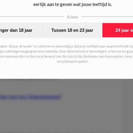
eerlijk aan te geven wat jouw leeftijd is.
Geen resultaten
Ik ben
nger dan 18 jaar
Tussen 18 en 23 jaar
24 jaar 
ptie '24 jaar of ouder' te selecteren, bevestig je dat je je leeftijd naar waarheid hebt 
g je volledige toegang tot onze website. Door deze keuze te bevestigen, erken je en ga 
Geen resultaten
e voorwaarden en ben je je bewust van de risico's bij deelname aan kansspelen. Lees
 €1.077,07
verantwoord spelen.
enge Trein was een groot succes. Met Heracles Almelo als
 in 11 haltes naar €1.077,07.
 hier voor ons Telegramkanaal!