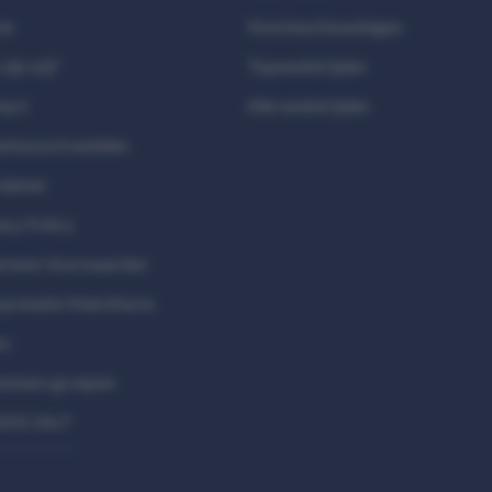
me
Voorbeschouwingen
zijn wij?
Topwedstrijden
tact
Alle wedstrijden
antwoord wedden
laimer
acy Policy
emene Voorwaarden
rpretatie Matchfacts
ks
tsbare groepen
DS 24x7