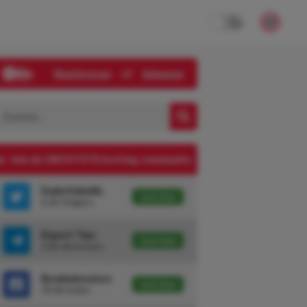
ons BETAALDE kanaal
Ontvang ALLE tips op je
Registreren
Eredivisie
of
Inloggen
Zoeken..
🤝 Join de GROOTSTE betting community
DailyOddsNL
Join hier
6.2k
Volgers
Expert Tips
Join hier
3.6k
abonnees
Bookiebeaters
Join hier
34.6k
leden