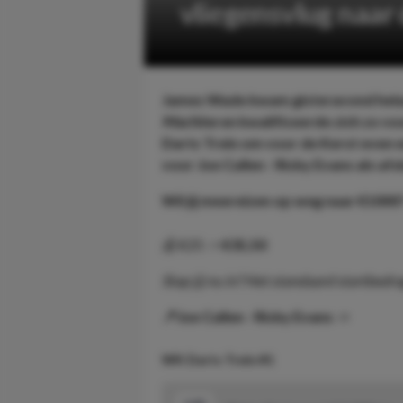
vliegensvlug naar 
James Wade kwam gisteravond helaa
Machine
en kwalificeerde zich zo v
Darts Trein om voor de Kerst even 
voor Joe Cullen - Ricky Evans als afs
Wil jij meereizen op weg naar €1000
💰 €25 ->
€35,50
Stap jij nu in? Het standaard startbedrag
📍Joe Cullen - Ricky Evans ->
WK Darts Trein #1