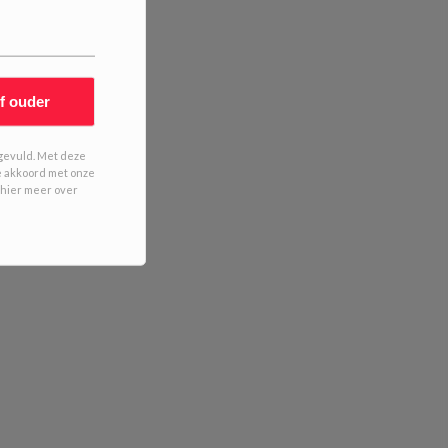
of ouder
ingevuld. Met deze
je akkoord met onze
 hier meer over