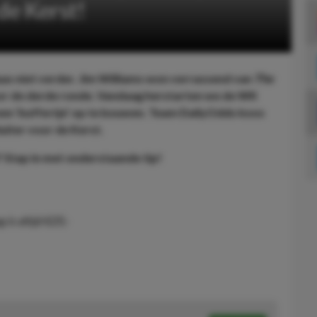
de Kerst!
s niet verder. Jim Williams won verrassend van
The
oor de derde ronde. Vandaag herstarten we de WK
een ‘buffertje’ op te bouwen. Team DailyOdds koos
luiter voor de Kerst.
? Stap in met onderstaande tip!
 is altijd €25,-