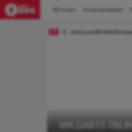
VIP worden
Voorbeschouwingen
S
Join nu ons BETAALDE kanaal
Eredivisi
WK DARTS TREIN #