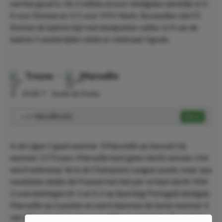
wel het geval is. De 2 edities ervoor eindigden namelijk in 0-
4 voor Emmen en 3-5 voor VVV Venlo. Bovendien ziet FC
Emmen de laatste tijd veel doelpunten vallen. In 4 van de
laatste 5 wedstrijden vielen er minimaal 3 goals.
Troyes
-
Marseille
⏰
20:00
📍
Stade de l'Aube
Marseille wint
Speel
1.70
In de Ligue 1 gaat nummer 3 Marseille op bezoek bij
nummer 13 Troyes. Marseille kent geen slecht seizoen. Het
werd weliswaar 4e in de Champions League-poule, maar qua
resultaten deden de Fransen het niet per se heel slecht. Met
2 overwinningen (4-1 en 0-2 op Sporting Portugal) eindigde
Marseille op 6 punten en werd daarmee de beste nummer 4
van alle groepen. In de competitie staat het dus 3e en doet