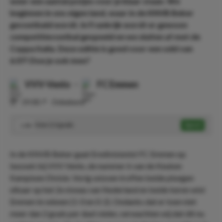
weer een aantal potjes voor je klaar staan. We
beginnen in ons eigen land, waar in de KNVB Beker
gevoetbald wordt. In Frankrijk wordt er gewoon
competitievoetbal gespeeld en we sluiten af met de
Coppa Italia. Deze editie is goed voor een odd van
6.07! Doe je ook mee?
VVV-Venlo
-
FC Emmen
⏰
19:00
📍
Onbekend
Over 2.5 goals
Speel
1.86
In de KNVB Beker gaat Eredivisionist FC Emmen op
bezoek bij VVV Venlo, de nummer 6 van de Keuken
Kampioen Divisie. Vorig seizoen troffen beide ploegen
elkaar op het 2e niveau van Nederland en beide keren wist
Emmen te winnen (1-0 en 0-2). Ondanks dat er toen niet
meer dan 2 goals per duel vielen, verwachten wij dat dit nu