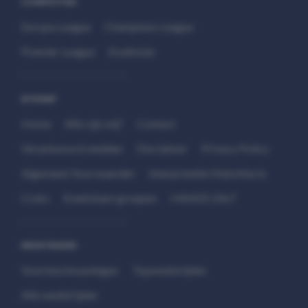
COMPETITIES
Europa League
Champions League
Premier League
Eredivisie
SITEMAP
Home
Wie zijn wij?
Contact
Verantwoord wedden
Disclaimer
Privacy Policy
Algemene Voorwaarden
Interpretatie Matchfacts
Cruks
Kwetsbare groepen
HANDS 24x7
WEDSTRIJDEN
Voorbeschouwingen
Topwedstrijden
Alle wedstrijden