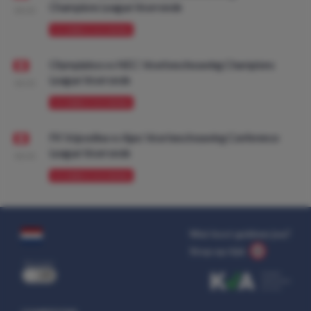
Champions League Voorronde
08:00
VOORBESCHOUWING
Olympiakos vs NEC: Voorbeschouwing Champions
League Voorronde
08:00
VOORBESCHOUWING
FK Vojvodina vs Ajax: Voorbeschouwing Conference
League Voorronde
08:00
VOORBESCHOUWING
Wat kost gokken jou?
Stop op tijd.
uit