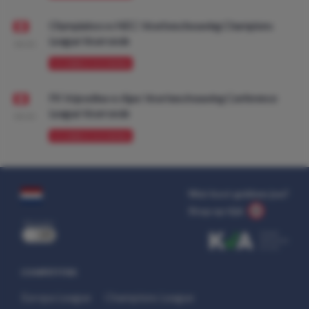
Olympiakos vs NEC: Voorbeschouwing Champions
League Voorronde
08:00
VOORBESCHOUWING
FK Vojvodina vs Ajax: Voorbeschouwing Conference
League Voorronde
08:00
VOORBESCHOUWING
Wat kost gokken jou?
Stop op tijd.
uit
COMPETITIES
Europa League
Champions League