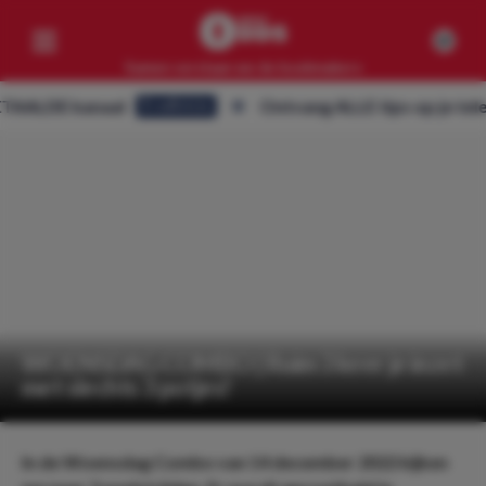
Samen verslaan we de bookmakers
DE kanaal
Ontvang ALLE tips op je telefoon
Eredivisie
Competities
Geen resultaten
Clubs
Geen resultaten
Artikelen
Geen resultaten
WOENSDAG COMBO | Ruim 3 keer je inzet
met slechts 3 potjes!
In de Woensdag Combo van 14 december 2022 kijken