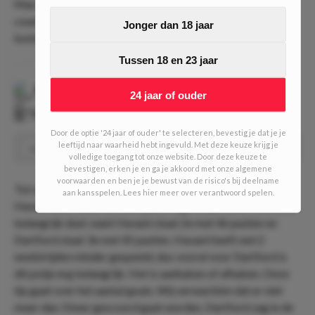
Marokko een aantal keer gevaarlijk kan worden in de
counter en dat Upamecano daarom wel aan de 2 tackles
Jonger dan 18 jaar
komt.
Tussen 18 en 23 jaar
Havant and Waterlooville
-
Dartford
24 jaar of ouder
⏰
19:45
📍
West Leigh Park
Door de optie '24 jaar of ouder' te selecteren, bevestig je dat je je
leeftijd naar waarheid hebt ingevuld. Met deze keuze krijg je
Under 3.5 goals
Speel
1.36
volledige toegang tot onze website. Door deze keuze te
bevestigen, erken je en ga je akkoord met onze algemene
voorwaarden en ben je je bewust van de risico's bij deelname
Tot slot een potje in de National League South in Engeland.
aan kansspelen. Lees hier meer over verantwoord spelen.
Havant and Waterlooville speelt tegen Dartford. Het is een
belangrijk duel, want Havant staat 2e met 46 punten en
Dartford staat 3e met 45 punten. Havant heeft wel 2
wedstrijden minder gespeeld, dus vooral voor Dartford is
dit potje erg belangrijk. Het is aanhaken of afhaken. Onze
tip gaat over het aantal goals. Wij verwachten dat er niet
meer dan 3 keer gescoord gaat worden. Dartford zag in de