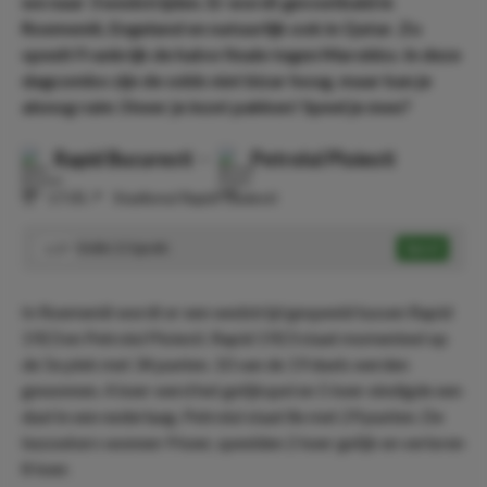
we naar 3 wedstrijden. Er wordt gevoetbald in
Roemenië, Engeland en natuurlijk ook in Qatar. Zo
speelt Frankrijk de halve finale tegen Marokko. In deze
dagcombo zijn de odds niet bizar hoog, maar kan je
alsnog ruim 3 keer je inzet pakken! Speel je mee?
Rapid Bucuresti
-
Petrolul Ploiesti
⏰
17:05
📍
Stadionul Rapid-Giulesti
Under 2.5 goals
Speel
1.57
In Roemenië wordt er een wedstrijd gespeeld tussen Rapid
1923 en Petrolul Ploiesti. Rapid 1923 staat momenteel op
de 5e plek met 34 punten. 10 van de 19 duels werden
gewonnen. 4 keer werd het gelijkspel en 5 keer eindigde een
duel in een nederlaag. Petrolul staat 8e met 29 punten. De
bezoekers wonnen 9 keer, speelden 2 keer gelijk en verloren
8 keer.