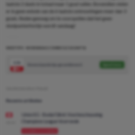
laatste 2 duels in totaal maar 1 goal vallen. Bovendien vielen
er in geen enkele van de 6 laatste ontmoetingen meer dan 3
goals. Reden genoeg om te voorspellen dat het geen
doelpuntenfestijn wordt vandaag!
WEDTIPS - WOENSDAG COMBO (1/10 UNITS)
3.36
Bovenstaande tips gecombineerd
Speel mee
Geschreven door:
Pascal
Recente artikelen
Union SG - Bodø/Glimt: Voorbeschouwing
Champions League Voorronde
08:00
VOORBESCHOUWING