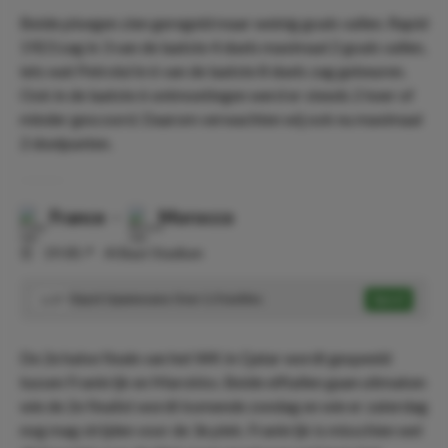
Beide ploegen zien geregeld maar weinig goals vallen. Rapid
1923 zag in 3 van de laatste 4 duels maximaal 2 goals vallen,
iets wat Petrolul in 6 van de laatste 8 duels zag gebeuren.
Ook in de laatste 6 ontmoetingen werd er steeds 2 keer of
minder gescoord. Daarom verwachten wij ook nu maximaal
2 doelpunten.
France
-
Morocco
⏰
19:00
📍
Al Bayt Stadium
Dayot Upamecano Over 1.5 tackles
Speel
1.57
De 2e halve finale van het WK in Qatar wordt gespeeld
tussen Frankrijk en Marokko. Beide elftallen gaan uitmaken
wie de 2e finalist wordt komende zondag en wie er zaterdag
nog mag strijden voor de 3e plek. Frankrijk is misschien wel