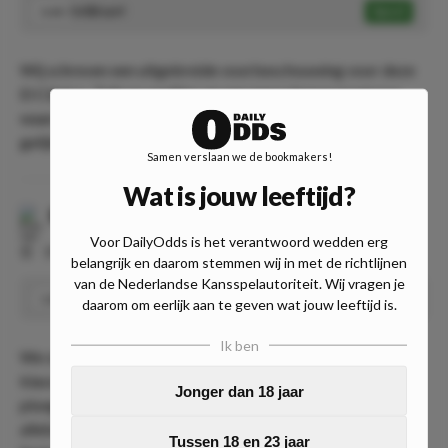
Gelijkspel
Speel
3.40
Wij schreven een uitgebreide voorbeschouwing voor deze
El Clásico. Talloze wedtips en een messcherpe prognose
waarom deze finale van de Spaanse Supercopa in een
gelijkspel gaat eindigen.
Check de voorbeschouwing hier!
Samen verslaan we de bookmakers!
Wat is jouw leeftijd?
Roma
-
Fiorentina
Voor DailyOdds is het verantwoord wedden erg
⏰
19:45
📍
Stadio Olimpico, Rome
belangrijk en daarom stemmen wij in met de richtlijnen
van de Nederlandse Kansspelautoriteit. Wij vragen je
Beide Teams Scoren: 'Ja'
Speel
1.84
daarom om eerlijk aan te geven wat jouw leeftijd is.
Ik ben
We sluiten deze combo af met een Italiaans potje. Geen
klassieke derby, maar wel een heerlijke wedstrijd tussen 2
Jonger dan 18 jaar
ploegen uit centraal Italië. AS Roma en Fiorentina kennen
allebei een rijke historie en zijn natuurlijk vaste clubs in de
Tussen 18 en 23 jaar