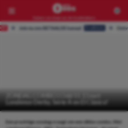
Samen verslaan we de bookmakers
Join nu ons BETAALDE kanaal
Ontvang AL
Eredivisie
Competities
Geen resultaten
Clubs
Geen resultaten
Artikelen
Geen resultaten
ZONDAG COMBO | Odd 11.13 met
Londense Derby, Serie A en El Clásico!
Een prachtige zondag vraagt om een dikke combo. Met