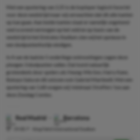
Met een quotering van 2.25 is de koploper logisch favoriet
voor deze wedstrijd maar wij verwachten dat dit alle kanten
op kan gaan. Aan beide kanten staat er namelijk ongekend
veel scorend vermogen op het veld en op basis van de
wedstrijd in het Emirates Stadium zien wij het opnieuw in
een doelpuntenfestijn eindigen.
In 4 van de laatste 5 onderlinge ontmoetingen zagen deze
ploegen 3 doelpunten vallen. Dat komt natuurlijk
grotendeels door spelers als Heung-Min Son, Harry Kane,
Bukayo Saka en dit seizoen ook Gabriel Martinelli. Met een
quotering van 1.68 voegen wij ‘minimaal 3 treffers’ toe aan
deze Zondag Combo.
Real Madrid
-
Barcelona
⏰
19:00
📍
King Fahd International Stadium