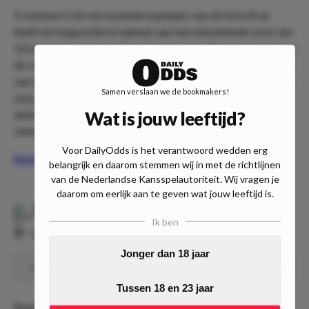
Frosinone is de verrassende koploper van de Serie B en
heeft de koppositie te danken aan een uitstekende serie van
10 ongeslagen wedstrijden. Genoa, de huidige nummer 4 van
de competitie, is de volgende tegenstander en won slechts 1
van de laatste 7 wedstrijden. Frosinone is als lijstaanvoerder
Samen verslaan we de bookmakers!
onze favoriet voor de overwinning, maar kiezen we met een
Wat is jouw leeftijd?
dubbele kans (gelijkspel of overwinning) voor iets meer
zekerheid.
Voor DailyOdds is het verantwoord wedden erg
Bekijk hier meer wedtips voor Genoa - Frosinone!
belangrijk en daarom stemmen wij in met de richtlijnen
van de Nederlandse Kansspelautoriteit. Wij vragen je
daarom om eerlijk aan te geven wat jouw leeftijd is.
Burgos CF
-
SD Huesca
Ik ben
⏰
18:00
📍
Estadio El Plantio
Jonger dan 18 jaar
Burgos wint
Speel
2.30
Tussen 18 en 23 jaar
Burgos doet dit seizoen mee om promotie naar La Liga. De