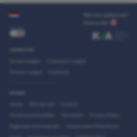
Wat kost gokken jou?
Stop op tijd.
uit
COMPETITIES
Europa League
Champions League
Premier League
Eredivisie
SITEMAP
Home
Wie zijn wij?
Contact
Verantwoord wedden
Disclaimer
Privacy Policy
Algemene Voorwaarden
Interpretatie Matchfacts
Cruks
Kwetsbare groepen
HANDS 24x7