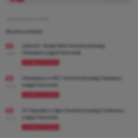
Geschreven door:
YVDO
Recente artikelen
Union SG - Bodø/Glimt: Voorbeschouwing
Champions League Voorronde
08:00
VOORBESCHOUWING
Olympiakos vs NEC: Voorbeschouwing Champions
League Voorronde
08:00
VOORBESCHOUWING
FK Vojvodina vs Ajax: Voorbeschouwing Conference
League Voorronde
08:00
VOORBESCHOUWING