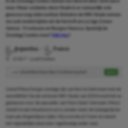
In de Zondag Combo nemen we deze kraker uiteraard
mee. Maar ondanks deze finale is er natuurlijk ook
gewoon nog clubvoetbal. Behalve de WK-finale nemen
we ook wedstrijden uit de Serie B en La Liga 2 mee:
Genoa - Frosinone en Burgos Huesca. Speel jij de
Zondag Combo mee?
Klik hier
!
Argentina
-
France
⏰
15:00
📍
Lusail Stadium
Lionel Messi meer dan 1.5 schoten op doel
Speel
2.20
Lionel Messi hoopt zondag zijn carrière te bekronen met de
wereldtitel. Na de verloren WK-finale van 2014 moet het nu
gebeuren voor de aanvaller van Paris Saint-Germain. Messi
steekt in een bloedvorm en is zonder meer de belangrijkste
man aan Argentijnse zijde. Hij scoorde al 5 keer en neemt
het vijandelijke doel zeer regelmatig onder vuur.