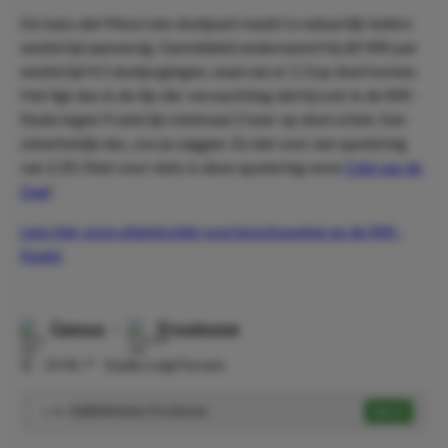
De kans dat Messi een doelpunt maakt is natuurlijk iedere
wedstrijd aanwezig. Gemiddeld onderneemt hij dit WK per
wedstrijd 4.5 doelpogingen, waarvan er 2.3 op doel komen.
Het ligt dus in de lijn der verwachting dat hij ook in de WK-
finale tegen Frankrijk minimaal 2 keer op doel schiet. Een
zekerheidje dus, zou je zeggen. En dat voor een quotering
van 2.20. Niet voor niets is deze quotering onze
Odd van de
Dag
!
Lees hier onze uitgebreide voorbeschouwing op de WK-
finale!
Genoa
-
Frosinone
⏰
19:45
📍
Stadio Luigi Ferraris
Dubbele kans: Frosinone
Speel
1.74