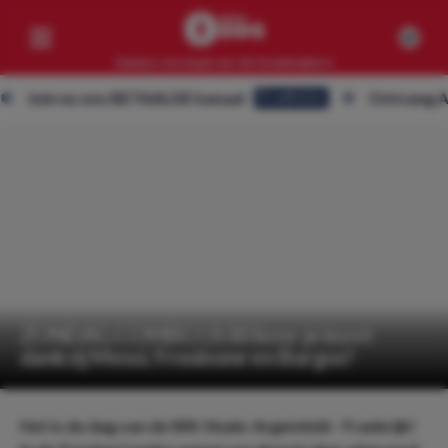
Samen verslaan we de bookmakers
in nu ons BETAALDE kanaal
Ontvang ALLE ti
Eredivisie
Competities
Geen resultaten
Clubs
Geen resultaten
Artikelen
Geen resultaten
ZONDAG COMBO | 8.80 keer je inzet
dankzij Messi, Frosinone en Burgos!
Het is de dag van de WK-finale: Argentinië - Frankrijk!