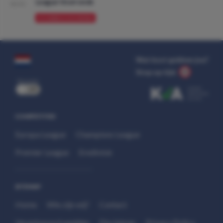
League Voorronde
08:00
VOORBESCHOUWING
Wat kost gokken jou?
Stop op tijd.
uit
COMPETITIES
Europa League
Champions League
Premier League
Eredivisie
SITEMAP
Home
Wie zijn wij?
Contact
Verantwoord wedden
Disclaimer
Privacy Policy