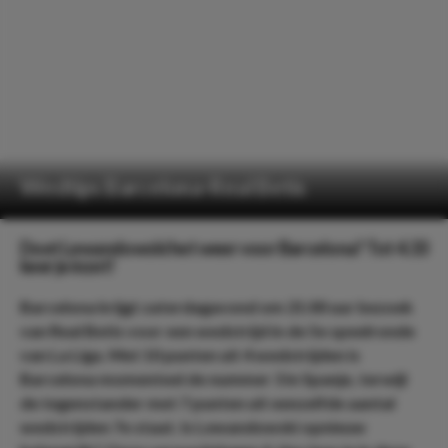
Wedtips Barcelona-Real Betis
Doet Lewandowski het weer voor Barcelona? Tot 4.33
keer je inzet!
Barcelona krijgt zaterdagavond om 21:00 uur bezoek
van Real Betis voor een wedstrijd in de 5e speelronde
van La Liga. Met 10 punten uit 4 wedstrijden is
Barcelona momenteel de nummer 3 in Spanje, terwijl
de tegenstander met 7 punten uit eenzelfde aantal
wedstrijden 7e staat. Is Lewandowski opnieuw