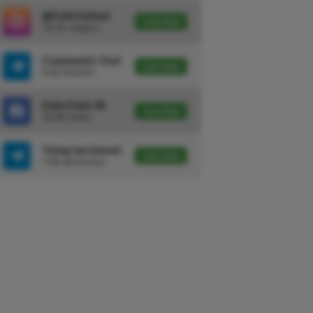
@DailyOddsnl
Join hier
16.1k
volgers
Community Chat
Join hier
4.2k
fanatici
DailyOdds NL
Join hier
20.6k
leden
Telegram kanaal
Join hier
7.6k
abonnees