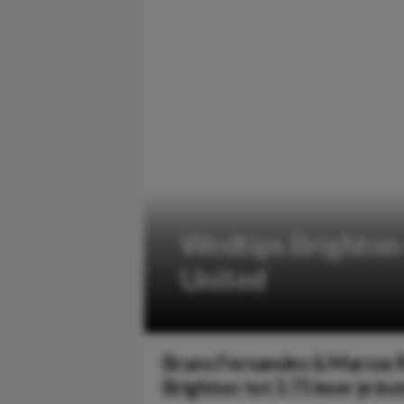
Wedtips Brighton
United
Bruno Fernandes & Marcus Ra
Brighton: tot 3.75 keer je inz