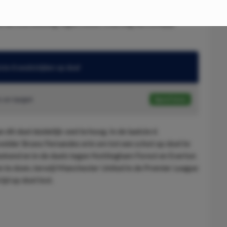
ited voorlopig best prima gaat. Daar deed hij met het
en de overwinning tegen Aston Villa nog een schepje
ste 6 wedstrijden op doel
 on target
Speel mee
it duel duidelijk veel te hoog. In de laatste 6
elder Bruno Fernandes erin om tot een schot op doel te
ekend en in de duels tegen Nottingham Forest en Everton
en te doen, terwijl Manchester United in de Premier League
jd op doel lost.