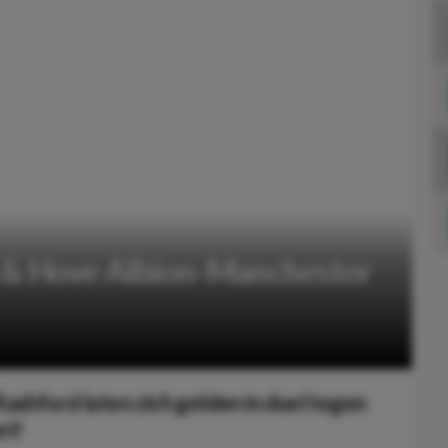
 & Hove Albion-Manchester
shford laten zich gelden in duel tegen
et!