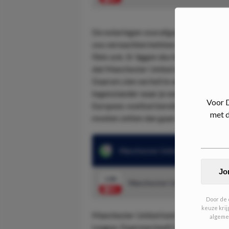
Competities
De noteringen voorafgaand aan dit duel 
zou verwachten hebben de bookmakers
flink ook. Er liggen dus hoge noteringe
dat Manchester United een resultaat h
Daarom zien we heil in een zege voor
Th
Clubs
tegenstander waar je wel even van wint.
Voor D
Europees voetbal bereiken. Het belooft 
met d
moeten zetten dan gaan wij vol voor M
Manchester United is de laatste 
Artikelen
Jo
1.86
Manchester United of gelijk
Door de o
keuze krij
Manchester United kent zeker geen zwa
algemen
League. Daarmee heeft Erik ten Hag he