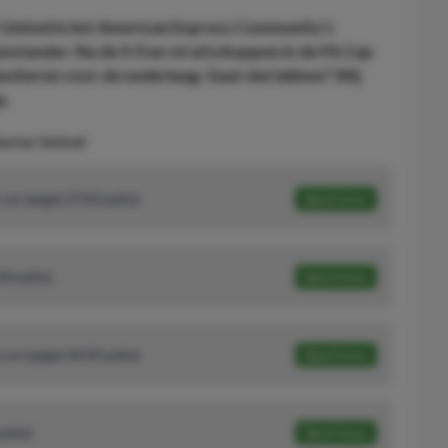
United in het American Express Community's
nstander. Na de 0-0 en strafschoppen in de FA Cup
ancheren voor de nederlaag. Gaat dat lukken? Wij
p.
ester United
on target (7/10 units)
Speel mee
10 units)
Speel mee
 on target (4/10 units)
Speel mee
nits)
Speel mee