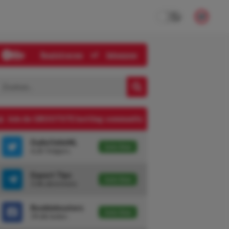
Registreren
of
Inloggen
Zoeken..
🤝 Join de GROOTSTE betting community
DailyOddsNL
Join hier
6.2k
Volgers
Expert Tips
Join hier
3.6k
abonnees
Bookiebeaters
Join hier
34.6k
leden