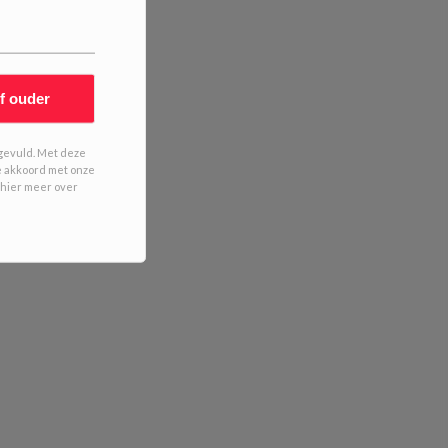
of ouder
ingevuld. Met deze
je akkoord met onze
 hier meer over