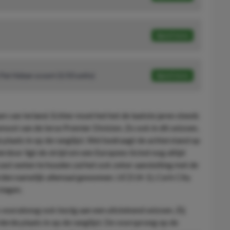
Speel mee
& Pat Hoban scoort (1/10 units)
Speel mee
 van Ierland. Echter moet het het de laatste jaren steeds
oot van de Ierse Premier Division. Zo ook in dit seizoen,
plaats in op de ranglijst. Wel bedraagt de achterstand op
rdoor ligt de strijd om een Europees ticket nog altijd
st weten te houden zal het ook zeker aansluiting met de
rden namelijk allemaal gewonnen. UCD (4-1), Cork City
slagen.
s vooralsnog ook bezig aan een uitstekend seizoen. Zij
erde plaats in op de ranglijst. De voorsprong op de