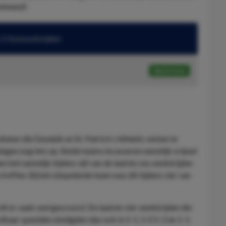
winnend!
s 2 thuiswedstrijden
Speel mee
taten die Dundalk en St. Patrick’s Athletic wisten te
ingen nog iets op. Beide teams incasseren namelijk vrijwel
m het namelijk tijdens vijf van de laatste zes wedstrijden
treffen. Bij het uitspelende team was dit tijdens vier van
t er vaak veel gescoord. De laatste vier wedstrijden die
elkaar speelden eindigden dan ook in 2-1, 5-0 1-2 en 1-1.