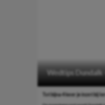
Wedtips Dundalk - 
Tot bijna 4 keer je inzet bij I
Op maandagavond speelt Dundalk teg