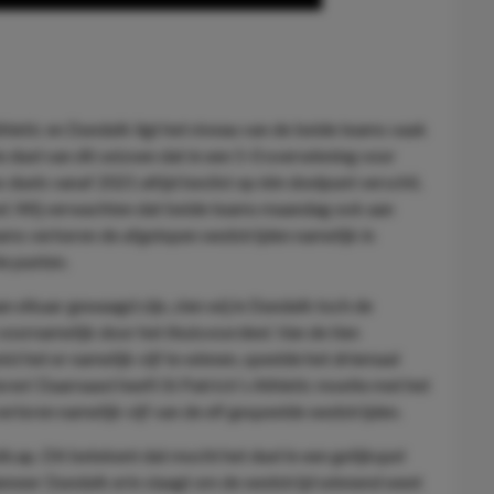
thletic en Dundalk ligt het niveau van de beide teams vaak
te duel van dit seizoen dat in een 5-0 overwinning voor
 duels vanaf 2021 altijd beslist op één doelpunt verschil,
spel. Wij verwachten dat beide teams maandag ook aan
eams verkeren de afgelopen wedstrijden namelijk in
le punten.
n elkaar gewaagd zijn, zien wij in Dundalk toch de
voornamelijk door het thuisvoordeel. Van de tien
st het er namelijk vijf te winnen, speelde het driemaal
loren! Daarnaast heeft St Patrick's Athletic moeite met het
verloren namelijk vijf van de elf gespeelde wedstrijden.
icap. Dit betekent dat mocht het duel in een gelijkspel
anneer Dundalk erin slaagt om de wedstrijd winnend weet