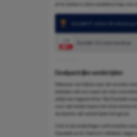
af te sluiten is deze weddenschap ook 
Dundalk FC verloor dit seizoen pa
1.53
Dundalk +0.5 asian handicap
Doelpuntrijke wedstrijden
Wanneer we kijken naar de recente resul
behalen valt ons naast de vele overwinn
altijd een tegentreffer! Bij Dundalk kwa
voor dat beide teams het doel wisten te 
de laatste vijf wedstrijden het geval.
Ook in de onderlinge confrontaties word
Dundalk en St. Patrick’s Athletic tegen 