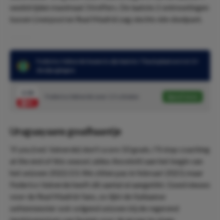
wedstrijden maximaal 3 treffers. De laatste 2 ontmoetingen
tussen Liverpool en Real Madrid zag slechts één doelpunt.
Federico Valverde kwam in zijn laatste 7 basisplaatsen tot 2+
doelpogingen
2.18
Federico Valverde over 1.5 schoten
Speel mee
Uruguayaans goudhaantje
‘If you (red. Valverde) don't score 10 goals, I'll stop coaching
at the end of this season’, aldus Ancelotti aan het begin van
het seizoen 2022/23. We zitten pas in februari 2023, maar
Federico Valverde heeft dit aantal al aangetikt. Goed nieuws
voor de Real Madrid-fans, zo lijkt de Italiaanse
oefenmeester ook volgend seizoen bij de regerend
landskampioen van Spanje voor de groep te staan.