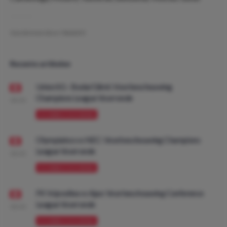
Geschreven door:
NielsDO
Recente artikelen
Union SG - Bodø/Glimt: Voorbeschouwing
Champions League Voorronde
08:00
VOORBESCHOUWING
Olympiakos vs NEC: Voorbeschouwing Champions
League Voorronde
08:00
VOORBESCHOUWING
FK Vojvodina vs Ajax: Voorbeschouwing Conference
League Voorronde
08:00
VOORBESCHOUWING