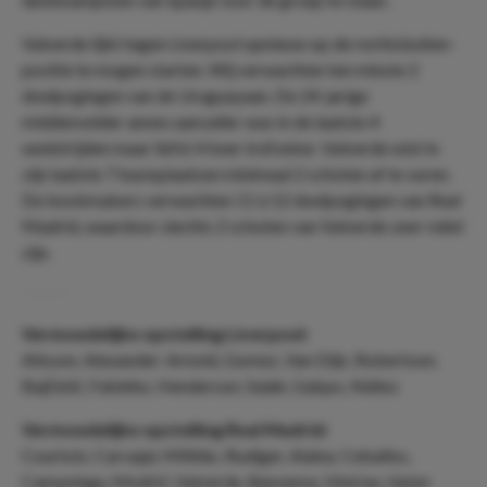
Valverde lijkt tegen Liverpool opnieuw op de rechtsbuiten-
positie te mogen starten. Wij verwachten ten minste 2
doelpogingen van de Uruguayaan. De 24-jarige
middenvelder annex aanvaller was in de laatste 4
wedstrijden maar liefst 4 keer trefzeker. Valverde wist in
zijn laatste 7 basisplaatsen minimaal 2 schoten af te vuren.
De bookmakers verwachten 11 à 12 doelpogingen van Real
Madrid, waardoor slechts 2 schoten van Valverde zeer reëel
zijn.
Vermoedelijke opstelling Liverpool:
Alisson; Alexander-Arnold, Gomez, Van Dijk, Robertson;
Bajčetić, Fabinho, Henderson; Salah, Gakpo, Núñez
Vermoedelijke opstelling Real Madrid:
Courtois; Carvajal, Militão, Rudiger, Alaba; Ceballos,
Camavinga, Modrić; Valverde, Benzema, Vinícius Júnior