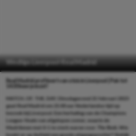
Wedtips Liverpool-Real Madrid
Real Madrid profiteert van crisis in Liverpool | Pak tot
14.00 keer je inzet!
MATCH. OF. THE. DAY. Dinsdagavond 21 februari 2023
gaat Real Madrid om 21:00 uur Nederlandse tijd op
bezoek bij Liverpool. Een herhaling van de Champions
League-finale van afgelopen zomer, waarin de
Madrilenen met 0-1 te sterk waren voor
The Reds
. Wie
boekt er op Anfield een goede uitgangspositie?! Bekijk