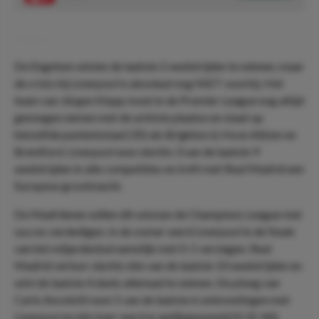
De Engelsen wisten de laatste 2 wedstrijden te winnen, maar
de crisis bij Liverpool is absoluut nog NIET voorbij. Het
team van Jürgen Klopp moet in de Premier League nog altijd
genoegen nemen met de achtste plaatse en staat op
hetzelfde puntentotaal (35) als Brighton & Hove Albion en
Brentford. Liverpool won slechts 3 van de laatste 9
wedstrijden in alle competities en treft met Real Madrid een
Europese grootmacht.
De Madrilenen willen dit seizoen de Champions League met
succes verdedigen. In de zomer werd Liverpool in de finale
van het miljardenbal namelijk met 0-1 verslagen. Real
Madrid verloor slechts één van de laatste 10 wedstrijden en
wist de laatste 4 duels allemaal te winnen. De ploeg van
Carlo Ancelotti won 5 van de laatste 6 ontmoetingen met
Liverpool en één keer werd er gelijkgespeeld (0-0). Wij