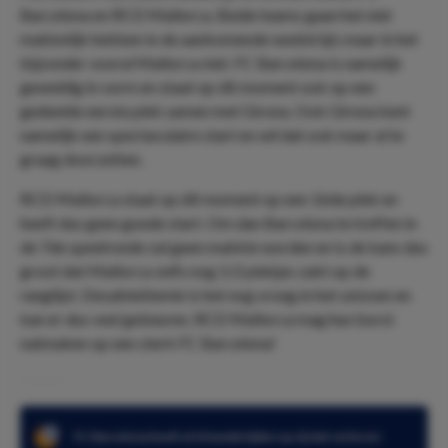
Barcelona en RCD Mallorca. Beide teams gaan het niet
makkelijk hebben in de aankomende wedstrijd, maar in het
bijzonder vooral Mallorca niet. FC Barcelona is namelijk
geweldig in vorm en staat op dit moment ook op een
gedeelde eerste plek samen met Girona. Ook Girona kent
namelijk een spectaculaire start en wil dat ook maar al te
graag doorzetten.
RCD Mallorca staat op dit moment op een 16de plek en
heeft dus geen goede start. Om dan Barcelona te treffen in
de 7de speelronde zal geen makkie worden en is de kans dus
groot dat Mallorca zelfs nog 1/2 plekjes zakt op de
ranglijst. Desalniettemin is het nog vroeg in het seizoen en
kan er dus veel gebeuren. RCD Mallorca mag hun borst
natmaken op een sterk FC Barcelona!
FC Barcelona heeft al 10 wedstrijden op rij niet verloren