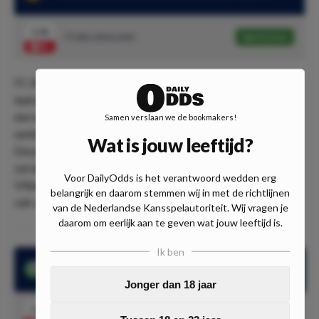
1.56
FC Barcelona wint
Speel mee
FC Barcelona gaat er met veel zelfvertrouwen heen. In de
laatste 10 wedstrijden hebben de Catalanen dus nog niet
een keer verloren, maar Barcelona won zelfs 9 van die 10
Samen verslaan we de bookmakers!
wedstrijden. Helaas speelde FC Barcelone 1 keer gelijk.
Wat is jouw leeftijd?
Desalniettemin wil FC Barcelona hier 'gewoon' winnen en
zal dan ook alles op alles zetten. Met overwinningen op
Voor DailyOdds is het verantwoord wedden erg
Villarreal, Real Betis, Celta de Vigo en Royal Antwerp op
belangrijk en daarom stemmen wij in met de richtlijnen
zak zal RCD Mallorca ook zeker te verslaan moeten zijn!
van de Nederlandse Kansspelautoriteit. Wij vragen je
daarom om eerlijk aan te geven wat jouw leeftijd is.
Ik ben
In de laatste 6 wedstrijden maakte FC Barcelona er minimaal 2
Jonger dan 18 jaar
1.67
FC Barcelona meer dan 1,5 doelpunten
Speel mee