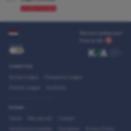
08:00
VOORBESCHOUWING
Wat kost gokken jou?
Stop op tijd.
uit
COMPETITIES
Europa League
Champions League
Premier League
Eredivisie
SITEMAP
Home
Wie zijn wij?
Contact
Verantwoord wedden
Disclaimer
Privacy Policy