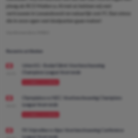
ploeg als RCD Mallorca. Al met al, hebben wij veel
vertrouwen in Lewandowski en natuurlijk ook FC Barcelona
die in onze ogen veel doelpunten gaan maken!
Geschreven door:
PMDO
Recente artikelen
Union SG - Bodø/Glimt: Voorbeschouwing
Champions League Voorronde
08:00
VOORBESCHOUWING
Olympiakos vs NEC: Voorbeschouwing Champions
League Voorronde
08:00
VOORBESCHOUWING
FK Vojvodina vs Ajax: Voorbeschouwing Conference
League Voorronde