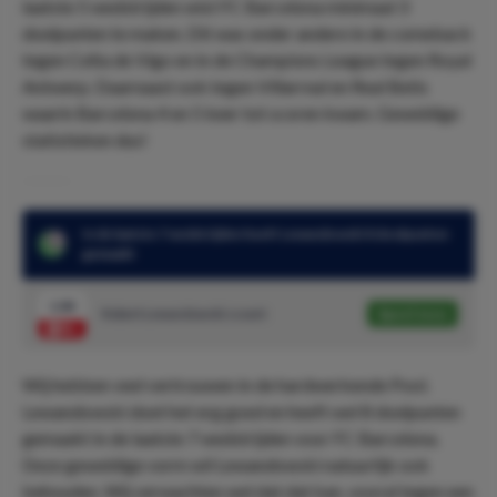
laatste 5 wedstrijden wist FC Barcelona minimaal 3
doelpunten te maken. Dit was onder andere in de comeback
tegen Celta de Vigo en in de Champions League tegen Royal
Antwerp. Daarnaast ook tegen Villarreal en Real Betis
waarin Barcelona 4 en 5 keer tot scoren kwam. Geweldige
statistieken dus!
In de laatste 7 wedstrijden heeft Lewandowski 8 doelpunten
gemaakt
1.84
Robert Lewandowski scoort
Speel mee
Wij hebben veel vertrouwen in de hardwerkende Pool.
Lewandowski doet het erg goed en heeft wel 8 doelpunten
gemaakt in de laatste 7 wedstrijden voor FC Barcelona.
Deze geweldige vorm wil Lewandowski natuurlijk ook
behouden. Wij verwachten wel dat dat kan, vooral tegen een