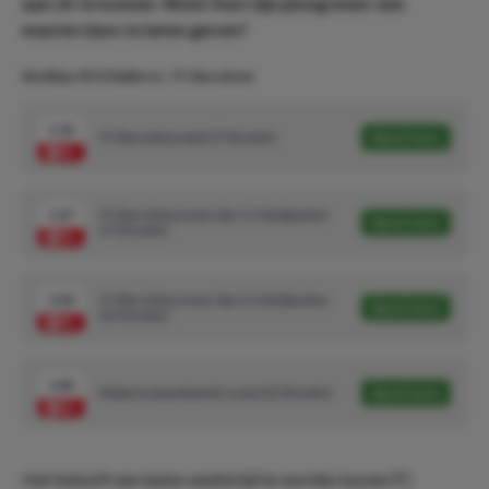
aan zit te komen. Weet Xavi zijn ploeg weer een
masterclass te laten geven?
Wedtips: RCD Mallorca - FC Barcelona
1.56
FC Barcelona wint (7/10 units)
Speel mee
1.67
FC Barcelona meer dan 1,5 doelpunten
Speel mee
(7/10 units)
3.00
FC Barcelona meer dan 2,5 doelpunten
Speel mee
(3/10 units)
1.84
Robert Lewandowski scoort (2/10 units)
Speel mee
Het belooft een leuke wedstrijd te worden tussen FC