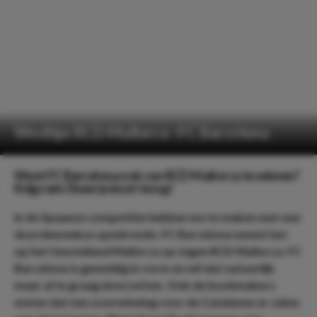
Wedtips RCD Mallorca - FC Barcelona
Weet FC Barcelona ook van RCD Mallorca te winnen?
Krijg ruim 3 keer je inzet terug!
In de Spaanse competitie hebben we te maken met een
doordeweekse speelronde. FC Barcelona neemt het
op het feesteiland Mallorca op tegen RCD Mallorca. FC
Barcelona is geweldig in vorm en wil dat natuurlijk
maar al te graag doorzetten. Ook de bookmakers
weten dat een overwinning voor de Catalanen er zeker