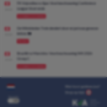
FK Vojvodina vs Ajax: Voorbeschouwing Conference
League Voorronde
08:00
VOORBESCHOUWING
De Wimbledon Trein dendert door en juni was gewoon
lekker. 🚂
09:00
PROMO
Brazilië vs Marokko: Voorbeschouwing WK 2026
Groep C
10:00
VOORBESCHOUWING
Wat kost gokken jou?
Stop op tijd.
uit