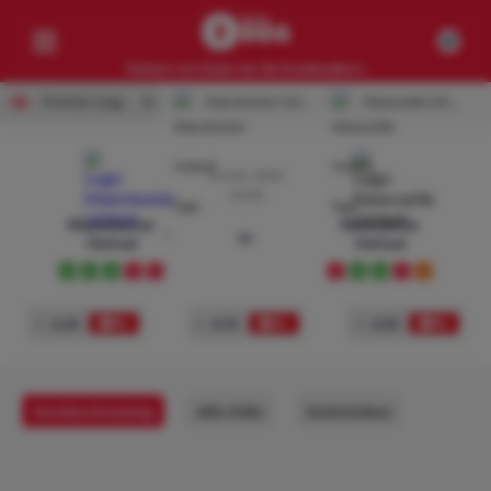
Samen verslaan we de bookmakers
Premier League
Manchester United
-
Newcastle United
Competities
Geen resultaten
16 okt. 2022
13:00
Clubs
Manchester
Newcastle
vs
United
United
Geen resultaten
W
W
W
L
L
L
W
W
L
D
Artikelen
Geen resultaten
1
2.10
x
3.75
2
3.50
Voorbeschouwing
Alle Odds
Statistieken