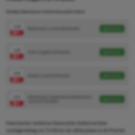
Wedtips Manchester United-Newcastle United
1.58
Beide teams scoren (6/10 units)
Speel mee
1.68
Over 2.5 goals (4/10 units)
Speel mee
3.45
Antony scoort (2/10 units)
Speel mee
3.65
Manchester United wint en beide teams
Speel mee
scoren (2/10 units)
Manchester United en Newcastle United vechten
zondagmiddag om 15:00 om de vijfde plaats in de Premier