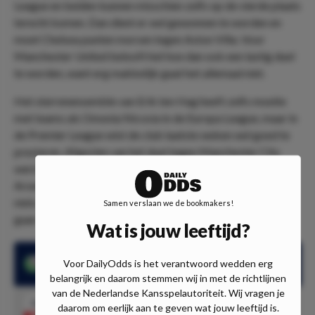
League en beiden kunnen misschien zelfs op de vierde plaats
terecht komen. Dan dient er wel gewonnen te worden en
moet Chelsea punten morsen tegen Aston Villa. Voor
Manchester United belooft het hoe dan ook een lastig duel
te worden, want erg makkelijk gaat het allemaal niet.
Het sterrenensemble van Erik ten Hag heeft zelfs moeite
met teams als Omonia Nicosia in de Europa League, maar in
de Premier League wist de club laatste weken wel goed te
presteren. Afgezien van het duel tegen Manchester City
werd er wel weer gewonnen van teams als Liverpool,
Arsenal en Everton. Wij verwachten dat beide teams met
niets minder genoegen nemen dan een overwinning en wij
Samen verslaan we de bookmakers!
gaan voor de volgende wedtips.
Wat is jouw leeftijd?
Antony scoorde 3 doelpunten in zijn eerste 3 Premier League-
Voor DailyOdds is het verantwoord wedden erg
duels
belangrijk en daarom stemmen wij in met de richtlijnen
van de Nederlandse Kansspelautoriteit. Wij vragen je
3.45
daarom om eerlijk aan te geven wat jouw leeftijd is.
Antony scoort
Speel mee