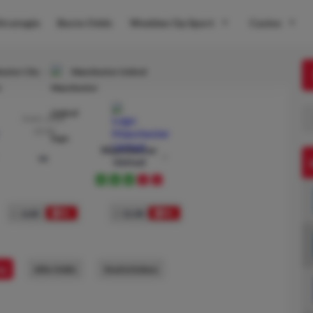
trategie
Beste Odds
Wedden Op Sport
Casino
▼
▼
ester City
-
Manchester United
3 mrt. 2024
15:30
Manchester
vs
United
W
W
W
L
L
x
6.60
2
11.00
ng
Alle Odds
Statistieken