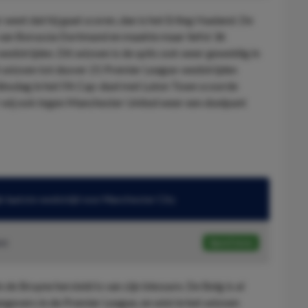
r weet dat hij gaat scoren, dan is het Erling Haaland. De
van Borussia Dortmund en maakte maar liefst 36
wedstrijden. Dit seizoen is de spits ook weer geweldig in
 seizoen tot dusver 21 Premier League-wedstrijden
 dinsdag in het FA Cup-duel met Luton Town scoorde
r wij ook tegen Manchester United weer een doelpunt
ijn laatste wedstrijd voor Manchester City
st
Speel mee
 de Bruyne hersteld is van zijn blessure. De Belg is al
ngevers in de Premier League, en wist in het seizoen