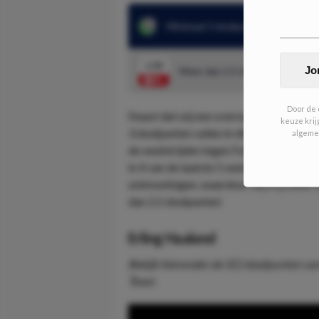
Minimaal 3 doelpunten in 5 van de
1.38
Artikelen
Jo
Meer dan 2.5 doelpunten
Door de o
Naast dat wij een overwinning van Man
keuze krij
3 doelpunten vallen in dit duel. De uits
algemen
de wedstrijden tegen Fulham, Luton To
in 4 van de laatste 5 wedstrijden raak. 
ontmoetingen, waardoor wij vrij zeker 
dan 2.5 doelpunten’.
Erling Haaland
Bekijk hieronder de 5(!) doelpunten va
Town