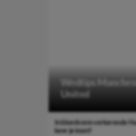
Wedtips Manches
United
In bloedvorm verkerende Ha
keer je inzet!