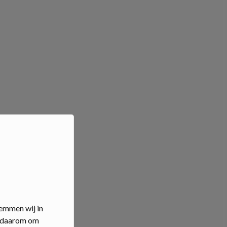
emmen wij in
je daarom om