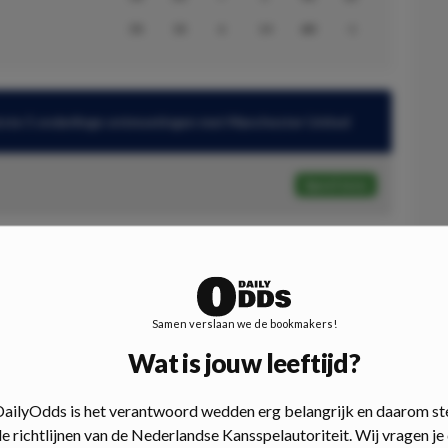
38
18
6
14
60
-1
atste 5 onderlinge ontmoetingen met Manchester United
Speel mee
 weken redelijk goed. Een reeks van 5 wedstrijden werd
West Ham United, waarna Aston Villa met 1-2 werd
erd met 1-2 gewonnen, toen nog wel een nederlaag werd
Geen resultaten
2). De reeks werd afgesloten met een minimale
Samen verslaan we de bookmakers!
. Ondanks de redelijke vorm verwachten wij niet dat
Wat is jouw leeftijd?
en het dominante Manchester City.
ailyOdds is het verantwoord wedden erg belangrijk en daarom st
e richtlijnen van de Nederlandse Kansspelautoriteit. Wij vragen 