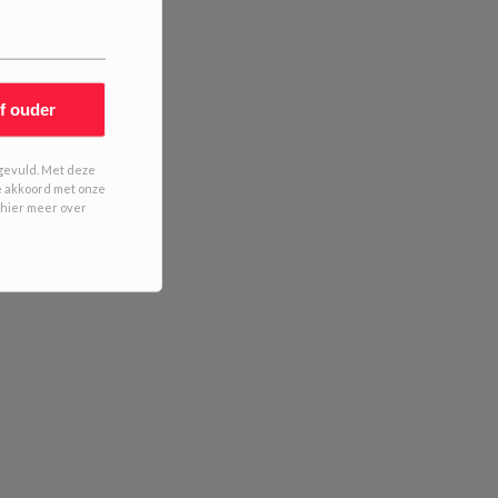
of ouder
ingevuld. Met deze
je akkoord met onze
 hier meer over