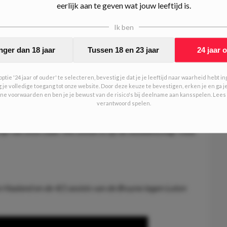
eerlijk aan te geven wat jouw leeftijd is.
Geen resultaten
 laatste 5 onderlinge ontmoetingen tussen beide partijen
Ik ben
nger dan 18 jaar
Tussen 18 en 23 jaar
24 jaar 
Speel mee
ptie '24 jaar of ouder' te selecteren, bevestig je dat je je leeftijd naar waarheid hebt 
chester City verwachten, denken wij ook dat er minimaal
g je volledige toegang tot onze website. Door deze keuze te bevestigen, erken je en ga 
Geen resultaten
pelende partij zag namelijk minimaal 3 doelpunten vallen in
e voorwaarden en ben je je bewust van de risico's bij deelname aan kansspelen. Lees
verantwoord spelen.
wn FC, Aston Villa en West Ham United. Hierdoor was het
Het was ook nog eens raak in 5 van de laatste 5 onderlinge
zijn van onze zaak. We zetten in op de weddenschap ‘meer
n Haaland en de 4(!) assists van de Bruyne tegen Luton