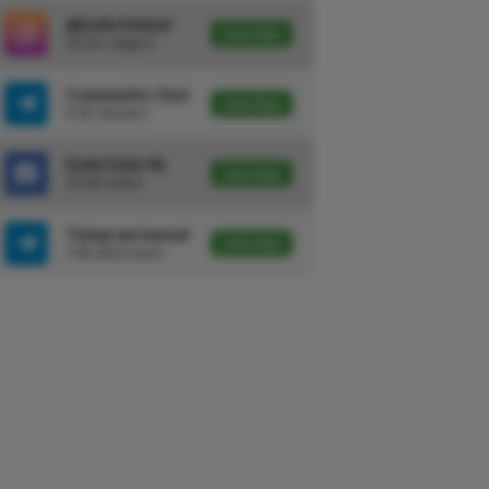
@DailyOddsnl
Join hier
16.1k
volgers
Community Chat
Join hier
4.2k
fanatici
DailyOdds NL
Join hier
20.6k
leden
Telegram kanaal
Join hier
7.6k
abonnees