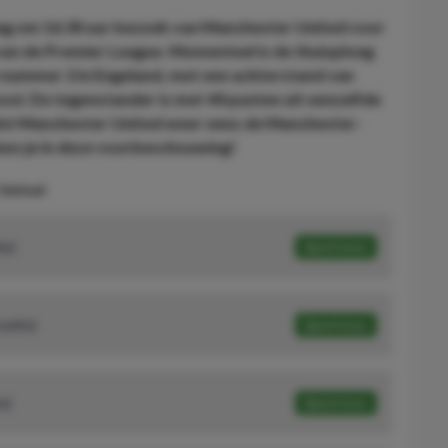
ag om 16:30 uur bezoek van Manchester United voor
van de Premier League. Momenteel is de thuisploeg
e nummer 2 in Engeland, met een achterstand van
ool. De tegenstander is met 44 punten uit eenzelfde
int Manchester United weer eens de Manchester-
ees je in deze voorbeschouwing!
 United
ts)
Speel mee
units)
Speel mee
s)
Speel mee